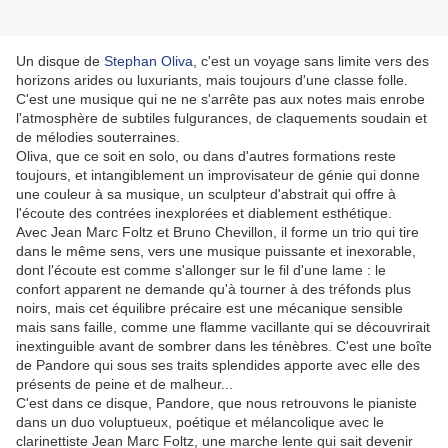
Un disque de
Stephan Oliva
, c'est un voyage sans limite vers des
horizons arides ou luxuriants, mais toujours d'une classe folle.
C'est une musique qui ne ne s'arrête pas aux notes mais enrobe
l'atmosphère de subtiles fulgurances, de claquements soudain et
de mélodies souterraines.
Oliva, que ce soit en solo, ou dans d'autres formations reste
toujours, et intangiblement un improvisateur de génie qui donne
une couleur à sa musique, un sculpteur d'abstrait qui offre à
l'écoute des contrées inexplorées et diablement esthétique.
Avec Jean Marc Foltz et Bruno Chevillon, il forme un trio qui tire
dans le même sens, vers une musique puissante et inexorable,
dont l'écoute est comme s'allonger sur le fil d'une lame : le
confort apparent ne demande qu'à tourner à des tréfonds plus
noirs, mais cet équilibre précaire est une mécanique sensible
mais sans faille, comme une flamme vacillante qui se découvrirait
inextinguible avant de sombrer dans les ténèbres. C'est une boîte
de Pandore qui sous ses traits splendides apporte avec elle des
présents de peine et de malheur...
C'est dans ce disque, Pandore, que nous retrouvons le pianiste
dans un duo voluptueux, poétique et mélancolique avec le
clarinettiste Jean Marc Foltz, une marche lente qui sait devenir