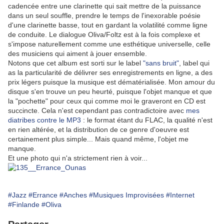
cadencée entre une clarinette qui sait mettre de la puissance
dans un seul souffle, prendre le temps de l'inexorable poésie
d'une clarinette basse, tout en gardant la volatilité comme ligne
de conduite. Le dialogue Oliva/Foltz est à la fois complexe et
s'impose naturellement comme une esthétique universelle, celle
des musiciens qui aiment à jouer ensemble.
Notons que cet album est sorti sur le label
"sans bruit"
, label qui
as la particularité de délivrer ses enregistrements en ligne, a des
prix légers puisque la musique est dématérialisée. Mon amour du
disque s'en trouve un peu heurté, puisque l'objet manque et que
la "pochette" pour ceux qui comme moi le graveront en CD est
succincte. Cela n'est cependant pas contradictoire avec
mes
diatribes contre le MP3
: le format étant du FLAC, la qualité n'est
en rien altérée, et la distribution de ce genre d'oeuvre est
certainement plus simple... Mais quand même, l'objet me
manque.
Et une photo qui n'a strictement rien à voir...
#Jazz
#Errance
#Anches
#Musiques Improvisées
#Internet
#Finlande
#Oliva