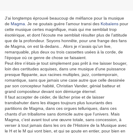
J'ai longtemps éprouvé beaucoup de méfiance pour la musique
de
Magma
. Je ne goutais guère l'amour transi des
Kobaïens
pour
cette musique certes magnifique, mais qui me semblait trop
ésotérique, et dont l'écoute me semblait résulter plus de l'attitude
que de la profondeur. Soyons honnête, pour une frange des fans
de Magma, on est là-dedans... Alors je n'avais qu'un live,
remarquable, plus deux ou trois cassettes usées à la corde, de
l'époque où ce genre de chose se faisaient.
Peut être n'étais-je tout simplement pas prêt à me laisser bouger,
loin des certitudes acquises, dans une musique d'une puissance
presque flippante, aux racines multiples, jazz, contemporain,
romantique, sans que jamais une case autre que celle dessinée
par son concepteur habité, Christian Vander, génial batteur et
grand compositeur devant son démiurge éternel.
Il faut accepter de céder, de lâcher prise et de laisser
transbahuter dans les étages toujours plus luxuriants des
partitions de Magma, dans ces orgues telluriques, dans ces
chants d'un tribalisme sans domicile autre que l'univers. Mais
Magma, c'est avant tout une œuvre totale, sans concession, à
verser à tout jamais dans les ors de l'Histoire de la Musique avec
le H et le M qui vont bien, et qui se goute en entier, pour bien en