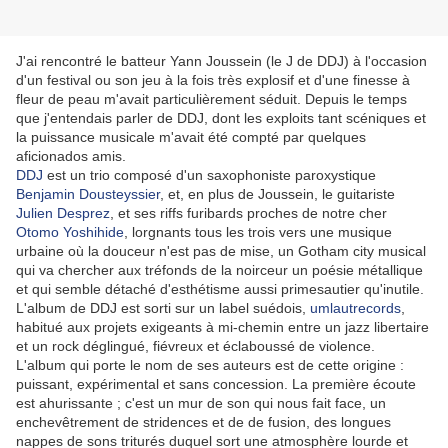
J'ai rencontré le batteur Yann Joussein (le J de DDJ) à l'occasion
d'un festival ou son jeu à la fois très explosif et d'une finesse à
fleur de peau m'avait particulièrement séduit. Depuis le temps
que j'entendais parler de DDJ, dont les exploits tant scéniques et
la puissance musicale m'avait été compté par quelques
aficionados amis.
DDJ
est un trio composé d'un saxophoniste paroxystique
Benjamin Dousteyssier
, et, en plus de Joussein, le guitariste
Julien Desprez
, et ses riffs furibards proches de notre cher
Otomo Yoshihide
, lorgnants tous les trois vers une musique
urbaine où la douceur n'est pas de mise, un Gotham city musical
qui va chercher aux tréfonds de la noirceur un poésie métallique
et qui semble détaché d'esthétisme aussi primesautier qu'inutile.
L'album de DDJ est sorti sur un label suédois,
umlautrecords
,
habitué aux projets exigeants à mi-chemin entre un jazz libertaire
et un rock déglingué, fiévreux et éclaboussé de violence.
L'album qui porte le nom de ses auteurs est de cette origine :
puissant, expérimental et sans concession. La première écoute
est ahurissante ; c'est un mur de son qui nous fait face, un
enchevêtrement de stridences et de de fusion, des longues
nappes de sons triturés duquel sort une atmosphère lourde et