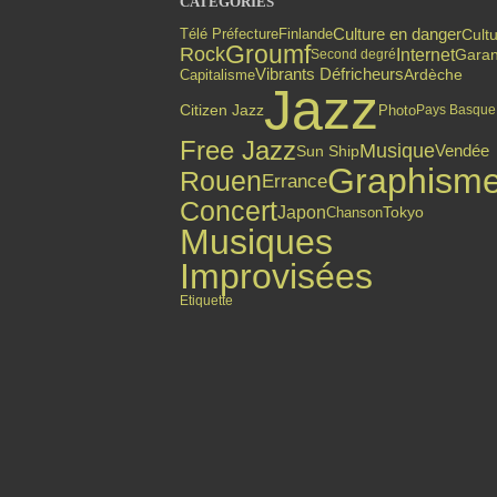
CATÉGORIES
Culture en danger
Finlande
Cult
Télé Préfecture
Groumf
Rock
Internet
Gara
Second degré
Vibrants Défricheurs
Capitalisme
Ardèche
Jazz
Citizen Jazz
Photo
Pays Basque
Free Jazz
Musique
Vendée
Sun Ship
Graphism
Rouen
Errance
Concert
Japon
Chanson
Tokyo
Musiques
Improvisées
Etiquette
Top articles