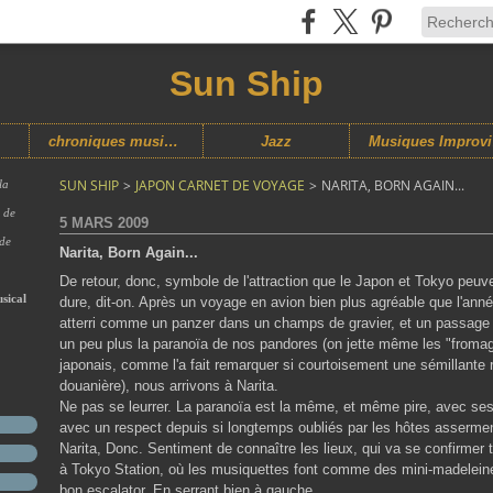
Sun Ship
chroniques musicales
Jazz
M
SUN SHIP
>
JAPON CARNET DE VOYAGE
>
NARITA, BORN AGAIN...
la
s de
5 MARS 2009
 de
Narita, Born Again...
De retour, donc, symbole de l'attraction que le Japon et Tokyo peuv
sical
dure, dit-on. Après un voyage en avion bien plus agréable que l'anné
atterri comme un panzer dans un champs de gravier, et un passage
un peu plus la paranoïa de nos pandores (on jette même les "froma
japonais, comme l'a fait remarquer si courtoisement une sémillante r
douanière), nous arrivons à Narita.
Ne pas se leurrer. La paranoïa est la même, et même pire, avec ses 
avec un respect depuis si longtemps oubliés par les hôtes asserme
Narita, Donc. Sentiment de connaître les lieux, qui va se confirmer tou
à Tokyo Station, où les musiquettes font comme des mini-madelein
bon escalator. En serrant bien à gauche.