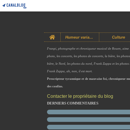
Home
Humeur variable
Culture
Franpi, photographe et chroniqueur musical de Rouen, aime 
photo, les concerts, les photos de concerts, la bière, les photo
bière, le Nord, les photos du nord, Frank Zappa et les photos
Frank Zappa, ah, non, il est mort.
Prescripteur tyrannique et de mauvaise foi, chroniqueur mu
des confins.
Contacter le propriétaire du blog
DERNIERS COMMENTAIRES