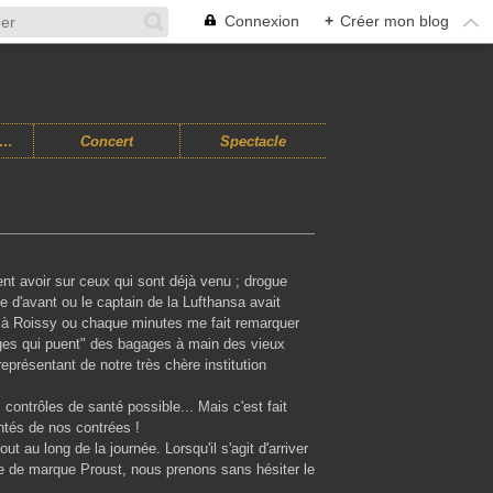
Connexion
+
Créer mon blog
usiques Improvisées
Concert
Spectacle
ent avoir sur ceux qui sont déjà venu ; drogue
e d'avant ou le captain de la Lufthansa avait
 à Roissy ou chaque minutes me fait remarquer
ges qui puent" des bagages à main des vieux
eprésentant de notre très chère institution
contrôles de santé possible... Mais c'est fait
ntés de nos contrées !
t au long de la journée. Lorsqu'il s'agit d'arriver
e de marque Proust, nous prenons sans hésiter le