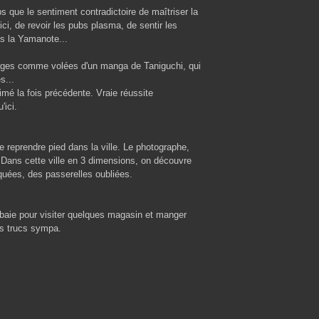
 que le sentiment contradictoire de maîtriser la
 ici, de revoir les pubs plasma, de sentir les
s la Yamanote...
mages comme volées d'un manga de Taniguchi, qui
s...
mé la fois précédente. Vraie réussite
'ici.
e reprendre pied dans la ville. Le photographe,
. Dans cette ville en 3 dimensions, on découvre
quées, des passerelles oubliées.
 baie pour visiter quelques magasin et manger
es trucs sympa.