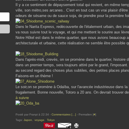
Il y a ce sentiment de dépaysement total qui revient, en même temps
ville, son métro,ses arcanes.. C'est en tout cas un vrai plaisir d'être
odeurs de sésame ou de sauce soja, de prendre pour la première foi
Dans le Narita Express, redécouverte de l'étalement urbain, des i
va nous suivre tout le voyage, et qui me mettent le sourire aux lèvre
Notre Hôtel est dans le même quartier, que nous avions beaucoup ai
architecturale et urbaine, cette réalisation ne semble être possible qu
Dans l'après-midi, crevés, on se promène dans le quartier, histoire d
dans un premier temps, sera toujours attiré par le grand, l'imposant
au second regard des choses plus subtiles, des petites places plan
Faisons-en un thème !
Le soir,on se promène à Odaïba, sur l'avancée industrieuse dans la
frugalement. Bonne nouvelle, Totoro a 20 ans. On devrait trouver d
à suivre
Posté par Franpi à 22:34 -
Commentaires [
…
]
- Permalien [
#
]
Tags:
Japon
,
voyage
,
Tokyo