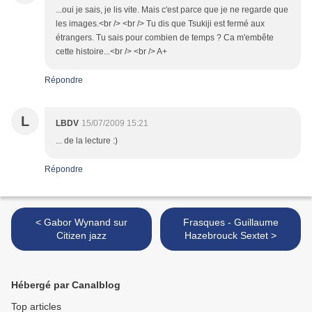
...oui je sais, je lis vite. Mais c'est parce que je ne regarde que
les images.<br /> <br /> Tu dis que Tsukiji est fermé aux
étrangers. Tu sais pour combien de temps ? Ca m'embête
cette histoire...<br /> <br /> A+
Répondre
L
LBDV
15/07/2009 15:21
... de la lecture :)
Répondre
< Gabor Wynand sur
Frasques - Guillaume
Citizen jazz
Hazebrouck Sextet >
Hébergé par Canalblog
Top articles