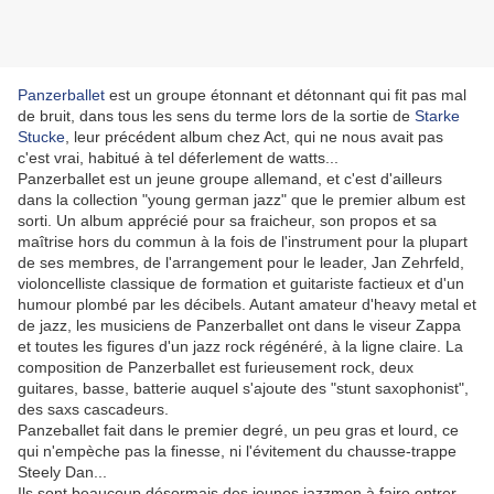
Panzerballet
est un groupe étonnant et détonnant qui fit pas mal
de bruit, dans tous les sens du terme lors de la sortie de
Starke
Stucke
, leur précédent album chez Act, qui ne nous avait pas
c'est vrai, habitué à tel déferlement de watts...
Panzerballet est un jeune groupe allemand, et c'est d'ailleurs
dans la collection "young german jazz" que le premier album est
sorti. Un album apprécié pour sa fraicheur, son propos et sa
maîtrise hors du commun à la fois de l'instrument pour la plupart
de ses membres, de l'arrangement pour le leader, Jan Zehrfeld,
violoncelliste classique de formation et guitariste factieux et d'un
humour plombé par les décibels. Autant amateur d'heavy metal et
de jazz, les musiciens de Panzerballet ont dans le viseur Zappa
et toutes les figures d'un jazz rock régénéré, à la ligne claire. La
composition de Panzerballet est furieusement rock, deux
guitares, basse, batterie auquel s'ajoute des "stunt saxophonist",
des saxs cascadeurs.
Panzeballet fait dans le premier degré, un peu gras et lourd, ce
qui n'empèche pas la finesse, ni l'évitement du chausse-trappe
Steely Dan...
Ils sont beaucoup désormais des jeunes jazzmen à faire entrer