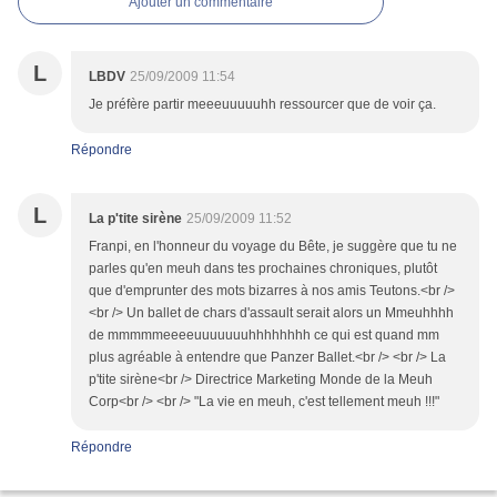
Ajouter un commentaire
L
LBDV
25/09/2009 11:54
Je préfère partir meeeuuuuuhh ressourcer que de voir ça.
Répondre
L
La p'tite sirène
25/09/2009 11:52
Franpi, en l'honneur du voyage du Bête, je suggère que tu ne
parles qu'en meuh dans tes prochaines chroniques, plutôt
que d'emprunter des mots bizarres à nos amis Teutons.<br />
<br /> Un ballet de chars d'assault serait alors un Mmeuhhhh
de mmmmmeeeeuuuuuuuhhhhhhhh ce qui est quand mm
plus agréable à entendre que Panzer Ballet.<br /> <br /> La
p'tite sirène<br /> Directrice Marketing Monde de la Meuh
Corp<br /> <br /> "La vie en meuh, c'est tellement meuh !!!"
Répondre