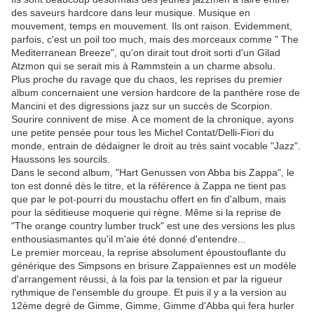
des saveurs hardcore dans leur musique. Musique en
mouvement, temps en mouvement. Ils ont raison. Evidemment,
parfois, c'est un poil too much, mais des morceaux comme " The
Mediterranean Breeze", qu'on dirait tout droit sorti d'un Gilad
Atzmon qui se serait mis à Rammstein a un charme absolu.
Plus proche du ravage que du chaos, les reprises du premier
album concernaient une version hardcore de la panthère rose de
Mancini et des digressions jazz sur un succès de Scorpion.
Sourire connivent de mise. A ce moment de la chronique, ayons
une petite pensée pour tous les Michel Contat/Delli-Fiori du
monde, entrain de dédaigner le droit au très saint vocable "Jazz".
Haussons les sourcils.
Dans le second album, "Hart Genussen von Abba bis Zappa", le
ton est donné dès le titre, et la référence à Zappa ne tient pas
que par le pot-pourri du moustachu offert en fin d'album, mais
pour la séditieuse moquerie qui règne. Même si la reprise de
"The orange country lumber truck" est une des versions les plus
enthousiasmantes qu'il m'aie été donné d'entendre...
Le premier morceau, la reprise absolument époustouflante du
générique des Simpsons en brisure Zappaïennes est un modèle
d'arrangement réussi, à la fois par la tension et par la rigueur
rythmique de l'ensemble du groupe. Et puis il y a la version au
12ème degré de Gimme, Gimme, Gimme d'Abba qui fera hurler