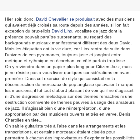
Hier soir, donc,
David Chevallier se produisait
avec des musiciens
qui avaient déjà croisés sa route depuis des années, si l'on fait
exception du bruxellois
David Linx
, vocaliste de jazz dont la
présence pouvait paraître surprenante, au regard des
backgrounds musicaux manifestement différent des deux David.
Mais les étiquettes ont la vie dure, car Linx rentra de suite dans
l'univers de ces pyromanes, toujours juste et jonglant entre
métrique et rythmique en écorchant ce côté parfois trop lisse.
On y reviendra dans un papier plus long pour Citizen Jazz, mais
je ne résiste pas à vous livrer quelques considérations en avant
première. Dans cet exercice de style qui consistait en la
déconstruction de morceaux de pop anglaise qui avaient marqué
les musiciens, il fut tout d'abord plaisant de voir qu'il ne d'agissait
ni d'une disgression mélodique sur des thèmes remachés ni une
destruction connivente de thèmes pauvres à usage des amateurs
de jazz. Il s'agissait bien d'une réinterprétation, d'une
appropriation par des musiciens ouverts et très en verve, Denis
Charolles en tête...
On sait le guitariste très à l'aise dans les arrangements et les
transcriptions, et certains morceaux étaient ciselés pour
permettre à chacun des improvisateurs d'exprimer les possibilités