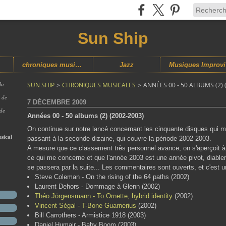
Sun Ship
chroniques musicales
Jazz
M
SUN SHIP
>
CHRONIQUES MUSICALES
>
ANNÉES 00 - 50 ALBUMS (2) 
la
s de
7 DÉCEMBRE 2009
 de
Années 00 - 50 albums (2) (2002-2003)
On continue sur notre lancé concernant les cinquante disques qui m
sical
passant à la seconde dizaine, qui couvre la période 2002-2003.
A mesure que ce classement très personnel avance, on s'aperçoit à 
ce qui me concerne et que l'année 2003 est une année pivot, diablem
se passera par la suite... Les commentaires sont ouverts, et c'est u
Steve Coleman - On the rising of the 64 paths (2002)
Laurent Dehors - Dommage à Glenn (2002)
Théo Jörgensmann - To Ornette, hybrid identity
(2002)
Vincent Ségal - T-Bone Guarnerius
(2002)
Bill Carrothers - Armistice 1918 (2003)
Daniel Humair - Baby Boom (2003)