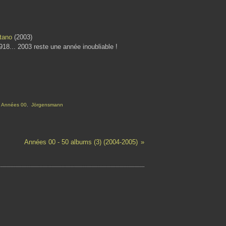
stano
(2003)
8... 2003 reste une année inoubliable !
,
Années 00
,
Jörgensmann
Années 00 - 50 albums (3) (2004-2005)