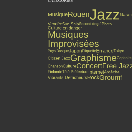
CATÉGORIES
Jazz
Rouen
Musique
Garan
Vendée
Sun Ship
Photo
Second degré
Culture en danger
Musiques
Improvisées
Errance
Japon
Tokyo
Pays Basque
Etiquette
Graphisme
Citizen Jazz
Capitali
Concert
Free Jaz
Chanson
Culture
Internet
Finlande
Ardèche
Télé Préfecture
Groumf
Rock
Vibrants Défricheurs
Top articles