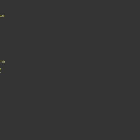
ce
sme
z
Contact
Signaler un abus
C.G.U.
Cookies et données personnelles
Préféren