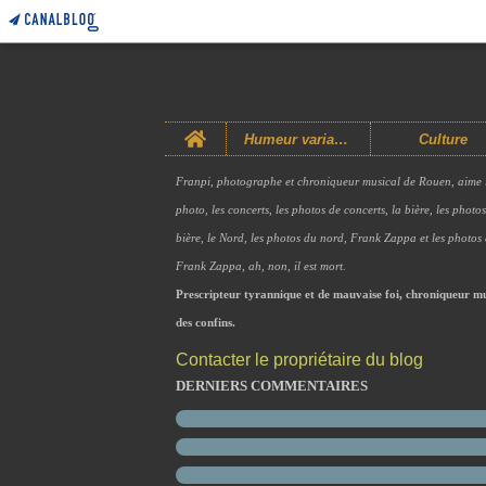
Home
Humeur variable
Culture
Franpi, photographe et chroniqueur musical de Rouen, aime 
photo, les concerts, les photos de concerts, la bière, les photo
bière, le Nord, les photos du nord, Frank Zappa et les photos
Frank Zappa, ah, non, il est mort.
Prescripteur tyrannique et de mauvaise foi, chroniqueur mu
des confins.
Contacter le propriétaire du blog
DERNIERS COMMENTAIRES