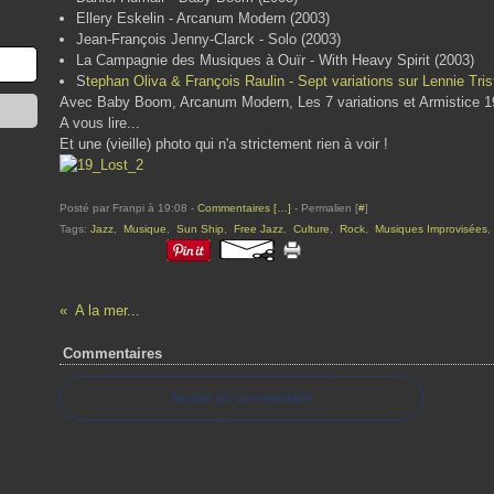
Ellery Eskelin - Arcanum Modern (2003)
Jean-François Jenny-Clarck - Solo (2003)
La Campagnie des Musiques à Ouïr - With Heavy Spirit (2003)
S
tephan Oliva & François Raulin - Sept variations sur Lennie Tri
Avec Baby Boom, Arcanum Modern, Les 7 variations et Armistice 191
A vous lire...
Et une (vieille) photo qui n'a strictement rien à voir !
Posté par Franpi à 19:08 -
Commentaires [
…
]
- Permalien [
#
]
Tags:
Jazz
,
Musique
,
Sun Ship
,
Free Jazz
,
Culture
,
Rock
,
Musiques Improvisées
A la mer...
Commentaires
Ajouter un commentaire