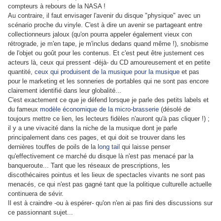
compteurs à rebours de la NASA !
Au contraire, il faut envisager l'avenir du disque "physique" avec un
scénario proche du vinyle. C'est à dire un avenir se partageant entre
collectionneurs jaloux (qu'on pourra appeler également vieux con
rétrograde, je m'en tape, je m'inclus dedans quand même !), snobisme
de l'objet ou goût pour les contenus. Et c'est peut être justement ces
acteurs là, ceux qui pressent -déjà- du CD amoureusement et en petite
quantité,
ceux qui produisent de la musique pour la musique
et pas
pour le marketing et les sonneries de portables qui ne sont pas encore
clairement identifié dans leur globalité...
C'est exactement ce que je défend lorsque je parle des petits labels et
du fameux
modèle économique de la micro-brasserie
(désolé de
toujours mettre ce lien, les lecteurs fidèles n'auront qu'à pas cliquer !) ;
il y a une vivacité dans la niche de la musique dont je parle
principalement dans ces pages, et qui doit se trouver dans les
dernières touffes de poils de la
long tail
qui laisse penser
qu'effectivement ce marché du disque là n'est pas menacé par la
banqueroute... Tant que les réseaux de prescriptions, les
discothécaires pointus et les lieux de spectacles vivants ne sont pas
menacés, ce qui n'est pas gagné tant que la politique culturelle actuelle
continuera de sévir.
Il est à craindre -ou à espérer- qu'on n'en ai pas fini des discussions sur
ce passionnant sujet...