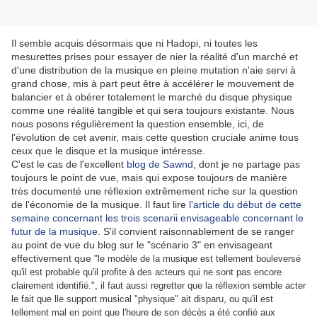
Il semble acquis désormais que ni Hadopi, ni toutes les
mesurettes prises pour essayer de nier la réalité d'un marché et
d'une distribution de la musique en pleine mutation n'aie servi à
grand chose, mis à part peut être à accélérer le mouvement de
balancier et à obérer totalement le marché du disque physique
comme une réalité tangible et qui sera toujours existante. Nous
nous posons régulièrement la question ensemble, ici, de
l'évolution de cet avenir, mais cette question cruciale anime tous
ceux que le disque et la musique intéresse.
C'est le cas de l'excellent
blog de Sawnd
, dont je ne partage pas
toujours le point de vue, mais qui expose toujours de manière
très documenté une réflexion extrêmement riche sur la question
de l'économie de la musique. Il faut lire
l'article du début de cette
semaine concernant les trois scenarii envisageable concernant le
futur de la musique
. S'il convient raisonnablement de se ranger
au point de vue du blog sur le "scénario 3" en envisageant
effectivement que "
le modèle de la musique est tellement bouleversé
qu'il est probable qu'il profite à des acteurs qui ne sont pas encore
clairement identifié.", il faut aussi regretter que la réflexion semble acter
le fait que lle support musical "physique" ait disparu, ou qu'il est
tellement mal en point que l'heure de son décès a été confié aux