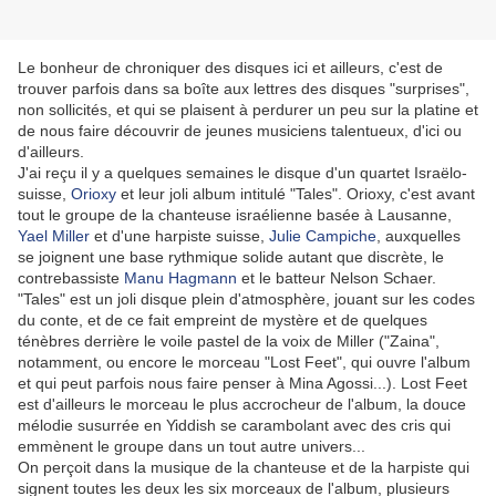
Le bonheur de chroniquer des disques ici et ailleurs, c'est de
trouver parfois dans sa boîte aux lettres des disques "surprises",
non sollicités, et qui se plaisent à perdurer un peu sur la platine et
de nous faire découvrir de jeunes musiciens talentueux, d'ici ou
d'ailleurs.
J'ai reçu il y a quelques semaines le disque d'un quartet Israëlo-
suisse,
Orioxy
et leur joli album intitulé "Tales". Orioxy, c'est avant
tout le groupe de la chanteuse israélienne basée à Lausanne,
Yael Miller
et d'une harpiste suisse,
Julie Campiche
, auxquelles
se joignent une base rythmique solide autant que discrète, le
contrebassiste
Manu Hagmann
et le batteur Nelson Schaer.
"Tales" est un joli disque plein d'atmosphère, jouant sur les codes
du conte, et de ce fait empreint de mystère et de quelques
ténèbres derrière le voile pastel de la voix de Miller ("Zaina",
notamment, ou encore le morceau "Lost Feet", qui ouvre l'album
et qui peut parfois nous faire penser à Mina Agossi...). Lost Feet
est d'ailleurs le morceau le plus accrocheur de l'album, la douce
mélodie susurrée en Yiddish se carambolant avec des cris qui
emmènent le groupe dans un tout autre univers...
On perçoit dans la musique de la chanteuse et de la harpiste qui
signent toutes les deux les six morceaux de l'album, plusieurs