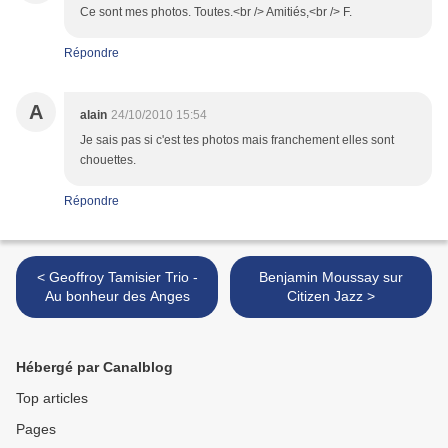
Ce sont mes photos. Toutes.<br /> Amitiés,<br /> F.
Répondre
A
alain
24/10/2010 15:54
Je sais pas si c'est tes photos mais franchement elles sont
chouettes.
Répondre
< Geoffroy Tamisier Trio -
Benjamin Moussay sur
Au bonheur des Anges
Citizen Jazz >
Hébergé par Canalblog
Top articles
Pages