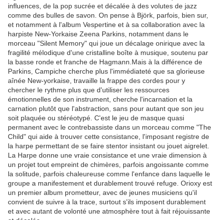
influences, de la pop sucrée et décalée à des volutes de jazz
comme des bulles de savon. On pense à Björk, parfois, bien sur,
et notamment à l'album Vespertine et à sa collaboration avec la
harpiste New-Yorkaise Zeena Parkins, notamment dans le
morceau "Silent Memory" qui joue un décalage onirique avec la
fragilité mélodique d'une cristalline boîte à musique, soutenu par
la basse ronde et franche de Hagmann.Mais à la différence de
Parkins, Campiche cherche plus l'immédiateté que sa glorieuse
aînée New-yorkaise, travaille la frappe des cordes pour y
chercher le rythme plus que d'utiliser les ressources
émotionnelles de son instrument, cherche l'incarnation et la
carnation plutôt que l'abstraction, sans pour autant que son jeu
soit plaquée ou stéréotypé. C'est le jeu de masque quasi
permanent avec le contrebassiste dans un morceau comme "The
Child" qui aide à trouver cette consistance, l'imposant registre de
la harpe permettant de se faire stentor insistant ou jouet aigrelet.
La Harpe donne une vraie consistance et une vraie dimension à
un projet tout empreint de chimères, parfois angoissante comme
la solitude, parfois chaleureuse comme l'enfance dans laquelle le
groupe a manifestement et durablement trouvé refuge. Orioxy est
un premier album prometteur, avec de jeunes musiciens qu'il
convient de suivre à la trace, surtout s'ils imposent durablement
et avec autant de volonté une atmosphère tout à fait réjouissante