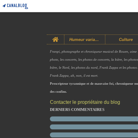
Home
Humeur variable
Culture
Franpi, photographe et chroniqueur musical de Rouen, aime 
photo, les concerts, les photos de concerts, la bière, les photo
bière, le Nord, les photos du nord, Frank Zappa et les photos
Frank Zappa, ah, non, il est mort.
Prescripteur tyrannique et de mauvaise foi, chroniqueur mu
des confins.
Contacter le propriétaire du blog
DERNIERS COMMENTAIRES