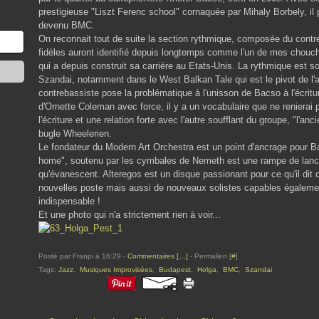
prestigieuse "Liszt Ferenc school" cornaquée par Mihaly Borbely, il 
devenu BMC.
On reconnait tout de suite la section rythmique, composée du cont
fidèles auront identifié depuis longtemps comme l'un de mes chou
qui a depuis construit sa carrière au Etats-Unis. La rythmique est s
Szandai, notamment dans le West Balkan Tale qui est le pivot de l'
contrebassiste pose la problématique à l'unisson de Bacso à l'écritur
d'Ornette Coleman avec force, il y a un vocabulaire que ne renierai 
l'écriture et une relation forte avec l'autre soufflant du groupe, "l'a
bugle Wheelerien.
Le fondateur du Modern Art Orchestra est un point d'ancrage pour B
home", soutenu par les cymbales de Nemeth est une rampe de lance
qu'évanescent. Alteregos est un disque passionant pour ce qu'il dit
nouvelles poste mais aussi de nouveaux solistes capables égalemen
indispensable !
Et une photo qui n'a strictement rien à voir...
Posté par Franpi à 16:29 -
Commentaires [
…
]
- Permalien [
#
]
Tags:
Jazz
,
Musiques Improvisées
,
Budapest
,
Holga
,
BMC
,
Szandai