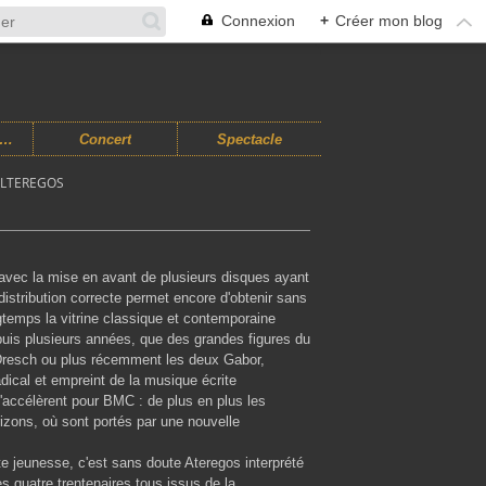
Connexion
+
Créer mon blog
usiques Improvisées
Concert
Spectacle
ALTEREGOS
 avec la mise en avant de plusieurs disques ayant
istribution correcte permet encore d'obtenir sans
temps la vitrine classique et contemporaine
puis plusieurs années, que des grandes figures du
t Dresch ou plus récemment les deux Gabor,
dical et empreint de la musique écrite
accélèrent pour BMC : de plus en plus les
izons, où sont portés par une nouvelle
te jeunesse, c'est sans doute Ateregos interprété
s quatre trentenaires tous issus de la