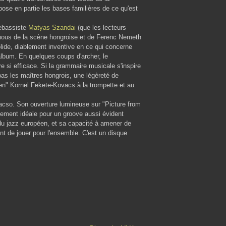
pose en partie les bases familières de ce qu'est
rebassiste
Matyas Szandai
(que les lecteurs
chous de la scène hongroise et de Ferenc Nemeth
olide, diablement inventive en ce qui concerne
album. En quelques coups d'archer, le
e si efficace. Si la grammaire musicale s'inspire
pas les maîtres hongrois, une légèreté de
ncien" Kornel Fekete-Kovacs à la trompette et au
acso. Son ouverture lumineuse sur "Picture from
ment idéale pour un groove aussi évident
 du jazz européen, et sa capacité à amener de
t de jouer pour l'ensemble. C'est un disque