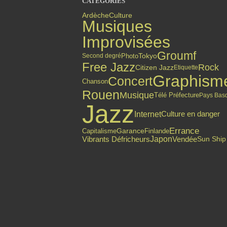
CATÉGORIES
Ardèche
Culture
Musiques
Improvisées
Groumf
Photo
Tokyo
Second degré
Free Jazz
Rock
Citizen Jazz
Etiquette
Graphism
Concert
Chanson
Rouen
Musique
Télé Préfecture
Pays Bas
Jazz
Internet
Culture en danger
Errance
Finlande
Capitalisme
Garance
Japon
Vibrants Défricheurs
Vendée
Sun Ship
Top articles