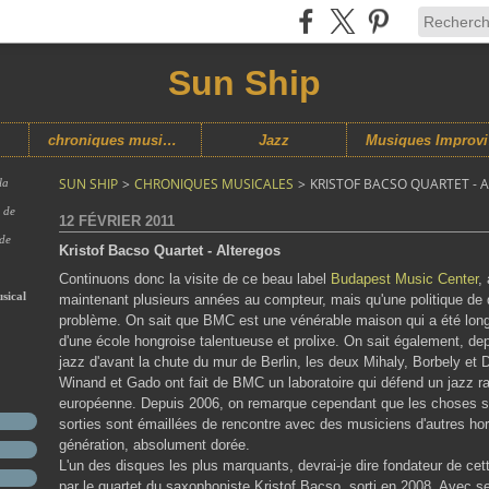
Sun Ship
chroniques musicales
Jazz
M
SUN SHIP
>
CHRONIQUES MUSICALES
>
KRISTOF BACSO QUARTET - 
la
s de
12 FÉVRIER 2011
 de
Kristof Bacso Quartet - Alteregos
Continuons donc la visite de ce beau label
Budapest Music Center
,
sical
maintenant plusieurs années au compteur, mais qu'une politique de d
problème. On sait que BMC est une vénérable maison qui a été long
d'une école hongroise talentueuse et prolixe. On sait également, de
jazz d'avant la chute du mur de Berlin, les deux Mihaly, Borbely e
Winand et Gado ont fait de BMC un laboratoire qui défend un jazz ra
européenne. Depuis 2006, on remarque cependant que les choses s'
sorties sont émaillées de rencontre avec des musiciens d'autres hor
génération, absolument dorée.
L'un des disques les plus marquants, devrai-je dire fondateur de cet
par le quartet du saxophoniste Kristof Bacso, sorti en 2008. Avec se