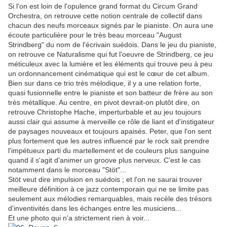
Si l'on est loin de l'opulence grand format du Circum Grand
Orchestra, on retrouve cette notion centrale de collectif dans
chacun des neufs morceaux signés par le pianiste. On aura une
écoute particulière pour le très beau morceau "August
Strindberg" du nom de l'écrivain suédois. Dans le jeu du pianiste,
on retrouve ce Naturalisme qui fut l'oeuvre de Strindberg, ce jeu
méticuleux avec la lumière et les éléments qui trouve peu à peu
un ordonnancement cinématique qui est le cœur de cet album.
Bien sur dans ce trio très mélodique, il y a une relation forte,
quasi fusionnelle entre le pianiste et son batteur de frère au son
très métallique. Au centre, en pivot devrait-on plutôt dire, on
retrouve Christophe Hache, imperturbable et au jeu toujours
aussi clair qui assume à merveille ce rôle de liant et d'instigateur
de paysages nouveaux et toujours apaisés. Peter, que l'on sent
plus fortement que les autres influencé par le rock sait prendre
l'impétueux parti du martellement et de couleurs plus sanguine
quand il s'agit d'animer un groove plus nerveux. C'est le cas
notamment dans le morceau "Stöt"...
Stöt veut dire impulsion en suédois ; et l'on ne saurai trouver
meilleure définition à ce jazz contemporain qui ne se limite pas
seulement aux mélodies remarquables, mais recèle des trésors
d'inventivités dans les échanges entre les musiciens...
Et une photo qui n'a strictement rien à voir...