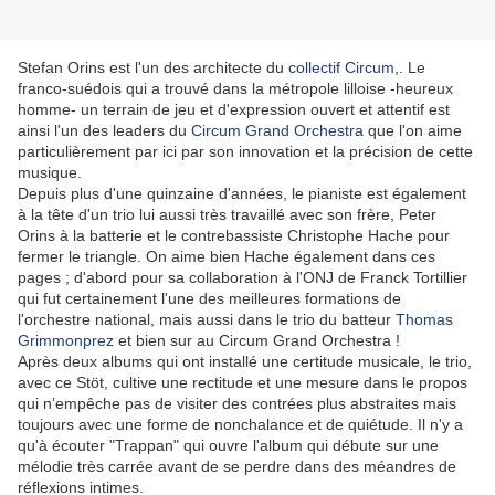
Stefan Orins est l'un des architecte du
collectif Circum
,. Le
franco-suédois qui a trouvé dans la métropole lilloise -heureux
homme- un terrain de jeu et d'expression ouvert et attentif est
ainsi l'un des leaders du
Circum Grand Orchestra
que l'on aime
particulièrement par ici par son innovation et la précision de cette
musique.
Depuis plus d'une quinzaine d'années, le pianiste est également
à la tête d'un trio lui aussi très travaillé avec son frère, Peter
Orins à la batterie et le contrebassiste Christophe Hache pour
fermer le triangle. On aime bien Hache également dans ces
pages ; d'abord pour sa collaboration à l'ONJ de Franck Tortillier
qui fut certainement l'une des meilleures formations de
l'orchestre national, mais aussi dans le trio du batteur
Thomas
Grimmonprez
et bien sur au Circum Grand Orchestra !
Après deux albums qui ont installé une certitude musicale, le trio,
avec ce Stöt, cultive une rectitude et une mesure dans le propos
qui n’empêche pas de visiter des contrées plus abstraites mais
toujours avec une forme de nonchalance et de quiétude. Il n'y a
qu'à écouter "Trappan" qui ouvre l'album qui débute sur une
mélodie très carrée avant de se perdre dans des méandres de
réflexions intimes.