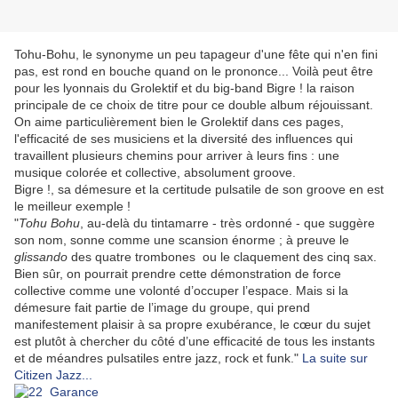
Tohu-Bohu, le synonyme un peu tapageur d'une fête qui n'en fini
pas, est rond en bouche quand on le prononce... Voilà peut être
pour les lyonnais du Grolektif et du big-band Bigre ! la raison
principale de ce choix de titre pour ce double album réjouissant.
On aime particulièrement bien le Grolektif dans ces pages,
l'efficacité de ses musiciens et la diversité des influences qui
travaillent plusieurs chemins pour arriver à leurs fins : une
musique colorée et collective, absolument groove.
Bigre !, sa démesure et la certitude pulsatile de son groove en est
le meilleur exemple !
"
Tohu Bohu
, au-delà du tintamarre - très ordonné - que suggère
son nom, sonne comme une scansion énorme ; à preuve le
glissando
des quatre trombones ou le claquement des cinq sax.
Bien sûr, on pourrait prendre cette démonstration de force
collective comme une volonté d’occuper l’espace. Mais si la
démesure fait partie de l’image du groupe, qui prend
manifestement plaisir à sa propre exubérance, le cœur du sujet
est plutôt à chercher du côté d’une efficacité de tous les instants
et de méandres pulsatiles entre jazz, rock et funk."
La suite sur
Citizen Jazz...