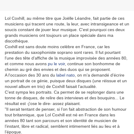
Lol Coxhill, au même titre que Joëlle Léandre, fait partie de ces
musiciens qui tracent une route, la leur, avec intransigeance et un
soucis constant de jouer leur musique. C'est pourquoi ces deux
grands musiciens ont toujours un place spéciale dans ma
discothèque.
Coxhill est sans doute moins celèbre en France, car les
prestation du saxophoniste soprano sont rares. Il fut pourtant
l'une des tête d'affiche de la musique improvisée des années 80,
et comme nous avons
pu le voir
, continue son bonhomme de
chemin au gré des envies et des duos qui se proposent.
A l'occasion des 30 ans du
label nato
, on m'a demandé d'écrire
un portrait de ce génie, puisque deux disques (une réissue et un
nouvel album en trio) de Coxhill faisait l'actualité.
C'est sympa les portraits. Ca permet de se replonger dans une
tonne de disques, de relire des interviews et des bouquins... Le
résultat est -j'ose le dire- assez plaisant.
"Il serait tentant de penser, si l’on fait abstraction de son humour
tout britannique, que Lol Coxhill est né en France dans les
années 80 tant son parcours et son identité de musicien de
l’instant, libre et radical, semblent intimement liés au lieu et à
l’époque.