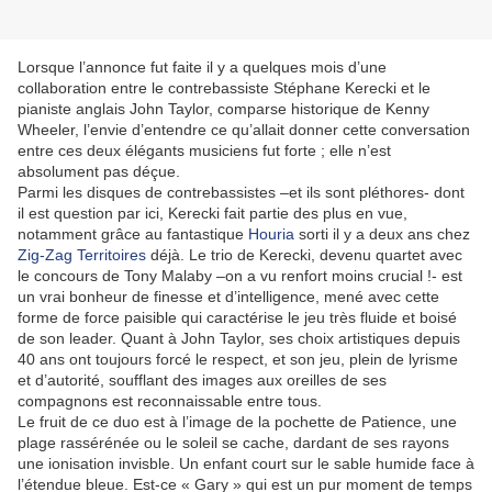
Lorsque l’annonce fut faite il y a quelques mois d’une
collaboration entre le contrebassiste Stéphane Kerecki et le
pianiste anglais John Taylor, comparse historique de Kenny
Wheeler, l’envie d’entendre ce qu’allait donner cette conversation
entre ces deux élégants musiciens fut forte ; elle n’est
absolument pas déçue.
Parmi les disques de contrebassistes –et ils sont pléthores- dont
il est question par ici, Kerecki fait partie des plus en vue,
notamment grâce au fantastique
Houria
sorti il y a deux ans chez
Zig-Zag Territoires
déjà. Le trio de Kerecki, devenu quartet avec
le concours de Tony Malaby –on a vu renfort moins crucial !- est
un vrai bonheur de finesse et d’intelligence, mené avec cette
forme de force paisible qui caractérise le jeu très fluide et boisé
de son leader. Quant à John Taylor, ses choix artistiques depuis
40 ans ont toujours forcé le respect, et son jeu, plein de lyrisme
et d’autorité, soufflant des images aux oreilles de ses
compagnons est reconnaissable entre tous.
Le fruit de ce duo est à l’image de la pochette de Patience, une
plage rassérénée ou le soleil se cache, dardant de ses rayons
une ionisation invisble. Un enfant court sur le sable humide face à
l’étendue bleue. Est-ce « Gary » qui est un pur moment de temps