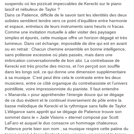
suspendu où les pizzicati impeccables de Kerecki sur le piano
lascif et nébuleux de Taylor ?
Dans ce Patience, difficile de le savoir tant les identités des deux
solistes semblent tendre vers ce point d’équilibre entre harmonie
et espace, entrelacs de leurs instruments sans heurts ni fracas.
Comme une invitation mutuelle à aller visiter des paysages
simples et épurés, cette musique offre un horizon dégagé et très
lumineux. Dans cet échange, impossible de dire qui est en avant
ou en retrait : Chacun chemine ensemble en bonne intelligence,
sans politesse excessive où plats passés, mais dans une
imbrication conversationnelle de bon aloi. La contrebasse de
Kerecki est très proche des micros, et l’on perçoit son souffle
dans les longs soli, ce qui donne une dimension supplémentaire
à sa musique. C’est peut être cela le contraste entre les deux
musiciens, entre ce côté organique du contrebassiste et l’univers
pointilliste, voire impressionniste du pianiste. Il faut entendre
« Manarola » pour appréhender l’énergie douce qui se dégage
de ce duo évident et le continuel inversement de pôle entre la
basse mélodique de Kerecki et la rythmique sans faille de Taylor.
L’élégance sans apprêt qui se dégage de Patience trouve son
sommet dans le « Jade Visions » éternel composé par Scott
LaFaro et auquel le duo consacre un hommage chaleureux.
Patience porte bien son nom ; sa musique respire cette patine du