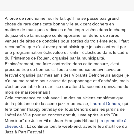
A force de ronchonner sur le fait qu'il ne se passe pas grand
chose de rare dans cette bonne ville aux cent clochers en
matière de musiques radicales et/ou improvisées dans le champ
du jazz et de la musique contemporaine, en dehors de rares
venues de têtes de gondoles pour sorties du troisième age, il faut
reconnaître que c'est avec grand plaisir que je suis contredit par
une programmation échevelée et -enfin- éclectique dans le cadre
du Printemps de Rouen, organisé par la municipalité.
Et sincèrement, me faire contredire dans cette mesure, c'est
presque trop de bonheur... Tout a commencé en avril avec un
festival organisé par mes amis des Vibrants Défricheurs auquel je
n'ai pu me rendre pour cause de pouponnage et d'asthénie, mais
c'est un véritable feu d'artifice qui attend la seconde quinzaine du
mois de mai rouennais !
Cela commence ce soir avec l'un des musiciens emblématique
de la pétulance de la scène jazz rouennaise,
Laurent Dehors
, qui
fera tonner l'happy birthday de Tous Dehors dans les jardins de
l'hôtel de Ville pour un concert gratuit, juste après le trio "Oui
Monsieur" de Julien Eil et Jean-François Riffaud (
La grenouille à
cheveux
)... Et continue tout le week-end, avec le feu d'artifice du
Jazz à Part Festival !