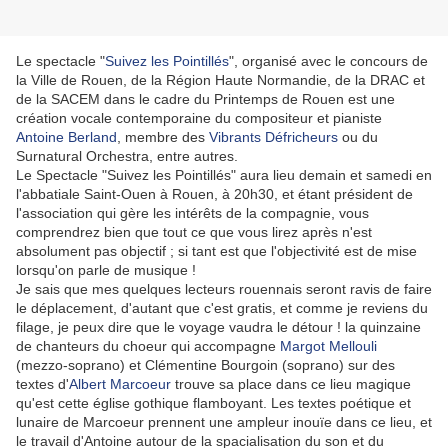
Le spectacle "
Suivez les Pointillés
", organisé avec le concours de
la Ville de Rouen, de la Région Haute Normandie, de la DRAC et
de la SACEM dans le cadre du Printemps de Rouen est une
création vocale contemporaine du compositeur et pianiste
Antoine Berland
, membre des
Vibrants Défricheurs
ou du
Surnatural Orchestra, entre autres.
Le Spectacle "Suivez les Pointillés" aura lieu demain et samedi en
l'abbatiale Saint-Ouen à Rouen, à 20h30, et étant président de
l'association qui gère les intérêts de la compagnie, vous
comprendrez bien que tout ce que vous lirez après n'est
absolument pas objectif ; si tant est que l'objectivité est de mise
lorsqu'on parle de musique !
Je sais que mes quelques lecteurs rouennais seront ravis de faire
le déplacement, d'autant que c'est gratis, et comme je reviens du
filage, je peux dire que le voyage vaudra le détour ! la quinzaine
de chanteurs du choeur qui accompagne
Margot Mellouli
(mezzo-soprano) et Clémentine Bourgoin (soprano) sur des
textes d'
Albert Marcoeur
trouve sa place dans ce lieu magique
qu'est cette église gothique flamboyant. Les textes poétique et
lunaire de Marcoeur prennent une ampleur inouïe dans ce lieu, et
le travail d'Antoine autour de la spacialisation du son et du