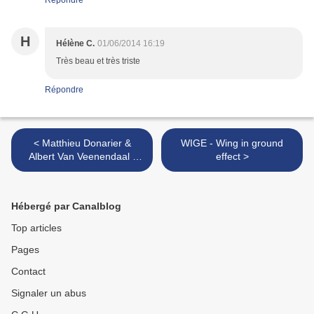
Répondre
H
Hélène C.
01/06/2014 16:19
Très beau et très triste
Répondre
< Matthieu Donarier &
WIGE - Wing in ground
Albert Van Veenendaal -
effect >
The Visibles Ones
Hébergé par Canalblog
Top articles
Pages
Contact
Signaler un abus