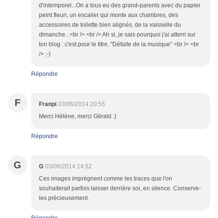
d'intemporel...On a tous eu des grand-parents avec du papier
peint fleuri, un escalier qui monte aux chambres, des
accessoires de toilette bien alignés, de la vaisselle du
dimanche...<br /> <br /> Ah si, je sais pourquoi j'ai atterri sur
ton blog : c'est pour le titre, "Défaite de la musique" <br /> <br
/> ;-)
Répondre
F
Franpi
03/06/2014 20:55
Merci Hélène, merci Gérald :)
Répondre
G
G
03/06/2014 14:52
Ces images imprègnent comme les traces que l'on
souhaiterait parfois laisser derrière soi, en silence. Conserve-
les précieusement.