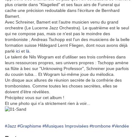
plus criante dans "Klagelied" et ses faux airs de Funeral qui
cache une précision redoutable dans l'écriture de Bernhard
Bamert.
Avec Schreiner, Bamert est l'autre musicien venu du grand
orchestre (Le Lucerne Jazz Orchestra). Le quatrième est le seul
qui ne compose pas, mais ce n'est pas le moindre des
tromboniste ; Andreas Tschopp est l'un des musiciens de la belle
formation suisse Hildegard Lernt Fliegen, dont nous avons déjà
parlé
ici
et
là
.
Le talent de Nils Wogram est d'utiliser ses trois confrères dans
leurs ressources propres, ses univers propres : Tschopp amène
sa flûte à bec sur "Unknowing Professor", Schreiner joue parfois
du cousin tuba... Et Wogram lui-même joue du mélodica.
Un disque aux allures de réunion secrète de la confrérie des
trombonistes. Comme toutes les choses secrètes, elles se
doivent d'être révélées.
Précipitez vous sur cet album !
Et une photo qui n'a strictement rien à voir...
#Jazz
#Graphisme
#Musiques Improvisées
#trombone
#Vendée