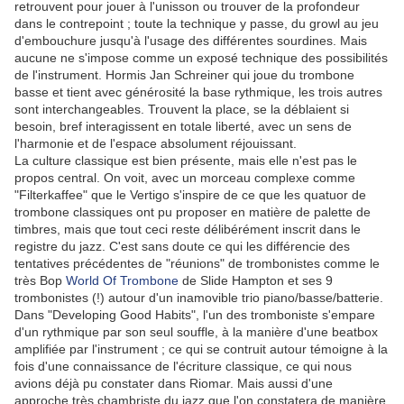
retrouvent pour jouer à l'unisson ou trouver de la profondeur
dans le contrepoint ; toute la technique y passe, du growl au jeu
d'embouchure jusqu'à l'usage des différentes sourdines. Mais
aucune ne s'impose comme un exposé technique des possibilités
de l'instrument. Hormis Jan Schreiner qui joue du trombone
basse et tient avec générosité la base rythmique, les trois autres
sont interchangeables. Trouvent la place, se la déblaient si
besoin, bref interagissent en totale liberté, avec un sens de
l'harmonie et de l'espace absolument réjouissant.
La culture classique est bien présente, mais elle n'est pas le
propos central. On voit, avec un morceau complexe comme
"Filterkaffee" que le Vertigo s'inspire de ce que les quatuor de
trombone classiques ont pu proposer en matière de palette de
timbres, mais que tout ceci reste délibérément inscrit dans le
registre du jazz. C'est sans doute ce qui les différencie des
tentatives précédentes de "réunions" de trombonistes comme le
très Bop
World Of Trombone
de Slide Hampton et ses 9
trombonistes (!) autour d'un inamovible trio piano/basse/batterie.
Dans "Developing Good Habits", l'un des tromboniste s'empare
d'un rythmique par son seul souffle, à la manière d'une beatbox
amplifiée par l'instrument ; ce qui se contruit autour témoigne à la
fois d'une connaissance de l'écriture classique, ce qui nous
avions déjà pu constater dans Riomar. Mais aussi d'une
approche très chambriste du jazz que l'on constatera de manière