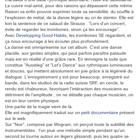
Le cuivre mal-aimé, pour des raisons qui dépassent cette même
Raison va enfin pouvoir exprimer toute sa sensibilité, du souffle à
l'explosion de métal, de la danse légère au cri de stentor. Elle est
loin la sentence de ce salaud de Strauss : "
Lors d'un concert,
évite de regarder les trombones, sinon ça les encourage".
Avec
Developping Good Habits
, les trombones SE regardent, et
ça nous encourage à les écouter plus profondément.
La danse est omniprésente sur cet album. C'est une danse
placide, aux gestes amples, qui peut parfois paraître pataude
mais est en réalité d'une grâce rare. En témoigne la suite que
constitue "Ausstieg" et "Let's Dance" aux rythmiques lumineuses
et douces, qui mettent absolument en joie grâce à la légèreté du
dialogue. L'enregistrement y est pour beaucoup. enregistré sur
bande, dans les studios de la radio suisse SRF, en cercle, le
rendu est chaleureux, favorisant l'intéraction des musiciens au
détriment de l'amplitude ; on ne détaille pas chaque musicien, on
est en leur centre physique.
Une partie de la magie vient de là.
Elle est magnifiquement traduit sur un
petit documentaire
présent
sur le web.
Sur "Noir", composé par Wogram, on perçoit toute la subtilité des
instrumentistes : l'un joue une mélodie simple pendant qu'un
second lui tourne autour en légers glissandi, puis les quatre se