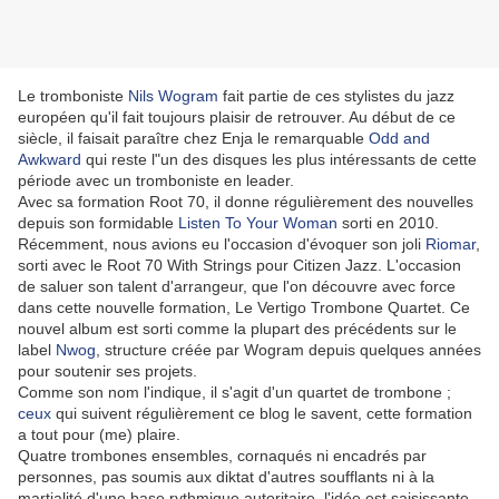
Le tromboniste
Nils Wogram
fait partie de ces stylistes du jazz
européen qu'il fait toujours plaisir de retrouver. Au début de ce
siècle, il faisait paraître chez Enja le remarquable
Odd and
Awkward
qui reste l"un des disques les plus intéressants de cette
période avec un tromboniste en leader.
Avec sa formation Root 70, il donne régulièrement des nouvelles
depuis son formidable
Listen To Your Woman
sorti en 2010.
Récemment, nous avions eu l'occasion d'évoquer son joli
Riomar
,
sorti avec le Root 70 With Strings pour Citizen Jazz. L'occasion
de saluer son talent d'arrangeur, que l'on découvre avec force
dans cette nouvelle formation, Le Vertigo Trombone Quartet. Ce
nouvel album est sorti comme la plupart des précédents sur le
label
Nwog
, structure créée par Wogram depuis quelques années
pour soutenir ses projets.
Comme son nom l'indique, il s'agit d'un quartet de trombone ;
ceux
qui suivent régulièrement ce blog le savent, cette formation
a tout pour (me) plaire.
Quatre trombones ensembles, cornaqués ni encadrés par
personnes, pas soumis aux diktat d'autres soufflants ni à la
martialité d'une base rythmique autoritaire, l'idée est saisissante.