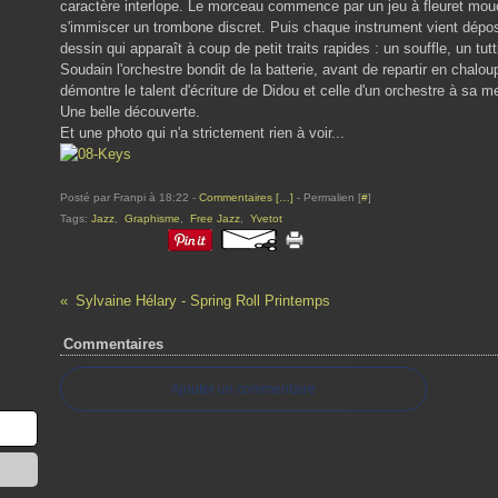
caractère interlope. Le morceau commence par un jeu à fleuret mouc
s'immiscer un trombone discret. Puis chaque instrument vient dépo
dessin qui apparaît à coup de petit traits rapides : un souffle, un tutti
Soudain l'orchestre bondit de la batterie, avant de repartir en chal
démontre le talent d'écriture de Didou et celle d'un orchestre à sa m
Une belle découverte.
Et une photo qui n'a strictement rien à voir...
Posté par Franpi à 18:22 -
Commentaires [
…
]
- Permalien [
#
]
Tags:
Jazz
,
Graphisme
,
Free Jazz
,
Yvetot
Sylvaine Hélary - Spring Roll Printemps
Commentaires
Ajouter un commentaire