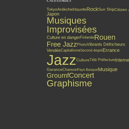
CATÉGORIES
Rock
Citizen
Tokyo
Ardèche
Sun Ship
Etiquette
Japon
Musiques
Improvisées
Rouen
Culture en danger
Finlande
Free Jazz
Vibrants Défricheurs
Photo
Errance
Vendée
Capitalisme
Second degré
Jazz
Interne
Culture
Télé Préfecture
Musique
Garance
Chanson
Pays Basque
Concert
Groumf
Graphisme