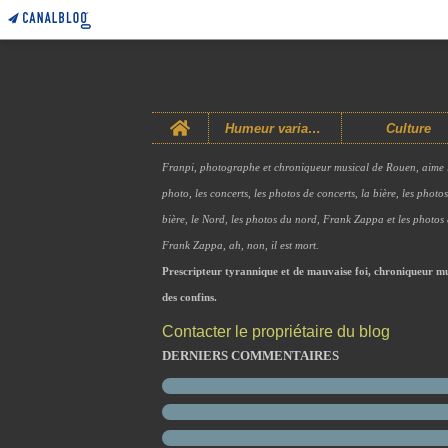
Home
Humeur variable
Culture
Franpi, photographe et chroniqueur musical de Rouen, aime 
photo, les concerts, les photos de concerts, la bière, les photo
bière, le Nord, les photos du nord, Frank Zappa et les photos
Frank Zappa, ah, non, il est mort.
Prescripteur tyrannique et de mauvaise foi, chroniqueur mu
des confins.
Contacter le propriétaire du blog
DERNIERS COMMENTAIRES