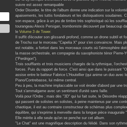
suivre est assez remarquable
Order Disorder, le titre de l'album donne une indication sur la volonté
apaisements, les tuttis fondateurs et les disloquations soudaines.
son espace, grâce à un jeu de timbre très sophistiqué où les souffl
tourangeau Alexis Persigan, tromboniste découvert par beaucoup d
le
Volume 3 de Tower
.
Il suffit d'écouter son glissandi profond, comme un drone subtil et
de Trochu sur le morceau "Capelia X" pour s'en convaincre. Mais plu
est notable, a fortiori dans les morceaux courts où l'atmosphère doit ê
la masse orchestrale, en compagnie du saxophoniste ténor Pierre-Y
("Perdrigon").
Trois soufflants et trois musiciens chargés de la rythmique, l'orchest
forces. Puis du rapport de force. C'est ainsi que dans le puissant "O
assise entre le batteur Fabrice L'Houtellier (qui anime un duo avec le
Piano/Contrebasse, lui même central.
Peu à peu, la machine implaccable se voit éroder d'abord par une tr
Tout s'ammalgame avec un sentiment d'unité sans faille.
Voilà pour l'Ordre ; mais dès "3D" qui lui fait suite, le Désordre r
qui passent de solistes en solistes, à peine maintenus par une cont
chaotique, il est au contraire constructeur de schémas plus complexe
équilibre, qui s'exprime à merveille dans la longue pièce inaugurale 
Elle mérite à elle seule qu'on se penche sur cet album.
"Le Chat" est une magnifique description du félidé. Dans son rythm