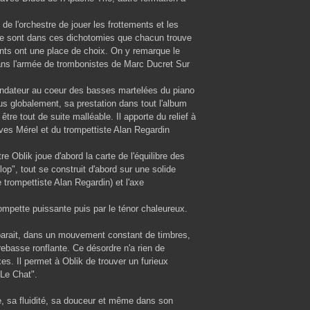
 de l'orchestre de jouer les frottements et les
 Ce sont dans ces dichotomies que chacun trouve
ants ont une place de choix. On y remarque le
ans l'armée de trombonistes de Marc Ducret Sur
 fondateur au coeur des basses martelées du piano
s globalement, sa prestation dans tout l'album
tre tout de suite malléable. Il apporte du relief à
ves Mérel et du trompettiste Alan Regardin
re Oblik joue d'abord la carte de l'équilibre des
lop", tout se construit d'abord sur une solide
 trompettiste Alan Regardin) et l'axe
ompette puissante puis par le ténor chaleureux.
éapparait, dans un mouvement constant de timbres,
rebasse ronflante. Ce désordre n'a rien de
s. Il permet à Oblik de trouver un furieux
"Le Chat".
e, sa fluidité, sa douceur et même dans son