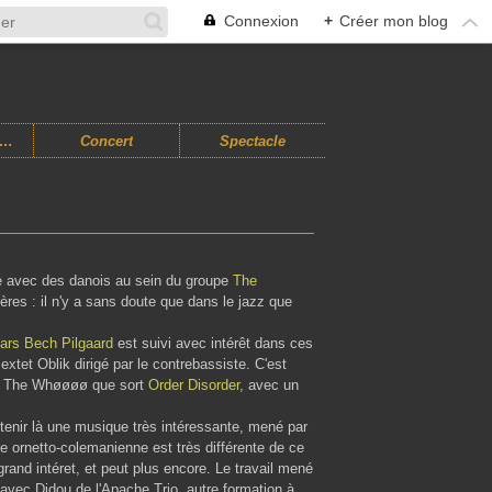
Connexion
+
Créer mon blog
usiques Improvisées
Concert
Spectacle
ue avec des danois au sein du groupe
The
ières : il n'y a sans doute que dans le jazz que
ars Bech Pilgaard
est suivi avec intérêt dans ces
xtet Oblik dirigé par le contrebassiste. C'est
de The Wh
øøøø que sort
Order Disorder
, avec un
e tenir là une musique très intéressante, mené par
 ornetto-colemanienne est très différente de ce
rand intéret, et peut plus encore. Le travail mené
avec Didou de l'Apache Trio, autre formation à