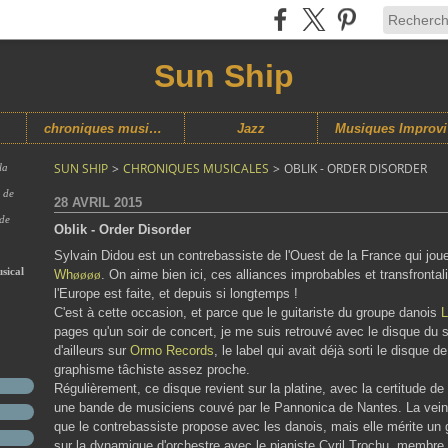
Sun Ship
chroniques musicales
Jazz
M
SUN SHIP
>
CHRONIQUES MUSICALES
>
OBLIK - ORDER DISORDER
la
s de
28 AVRIL 2015
 de
Oblik - Order Disorder
Sylvain Didou est un contrebassiste de l'Ouest de la France qui jo
sical
Wh
øøøø
. On aime bien ici, ces alliances improbables et transfrontal
l'Europe est faite, et depuis si longtemps !
C'est à cette occasion, et parce que le guitariste du groupe danois
L
pages qu'un soir de concert, je me suis retrouvé avec le disque du se
d'ailleurs sur
Ormo Records
, le label qui avait déjà sorti le disque 
graphisme tâchiste assez proche.
Régulièrement, ce disque revient sur la platine, avec la certitude d
une bande de musiciens couvé par le Pannonica de Nantes. La veine
que le contrebassiste propose avec les danois, mais elle mérite un g
sur la dynamique d'orchestre avec le pianiste Cyril Trochu, membre 