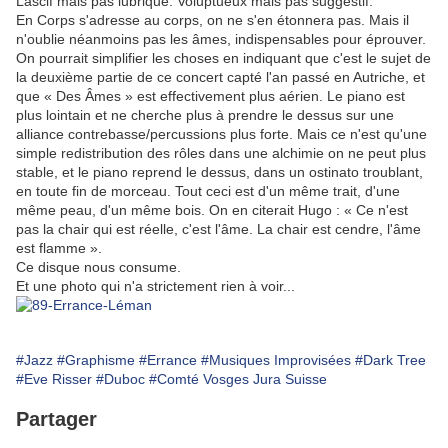
Lascif mais pas lubrique. Voluptueux mais pas suggestif.
En Corps s'adresse au corps, on ne s'en étonnera pas. Mais il
n'oublie néanmoins pas les âmes, indispensables pour éprouver.
On pourrait simplifier les choses en indiquant que c'est le sujet de
la deuxième partie de ce concert capté l'an passé en Autriche, et
que « Des Âmes » est effectivement plus aérien. Le piano est
plus lointain et ne cherche plus à prendre le dessus sur une
alliance contrebasse/percussions plus forte. Mais ce n'est qu'une
simple redistribution des rôles dans une alchimie on ne peut plus
stable, et le piano reprend le dessus, dans un ostinato troublant,
en toute fin de morceau. Tout ceci est d'un même trait, d'une
même peau, d'un même bois. On en citerait Hugo : « Ce n'est
pas la chair qui est réelle, c'est l'âme. La chair est cendre, l'âme
est flamme ».
Ce disque nous consume.
Et une photo qui n'a strictement rien à voir...
#Jazz
#Graphisme
#Errance
#Musiques Improvisées
#Dark Tree
#Eve Risser
#Duboc
#Comté Vosges Jura Suisse
Partager