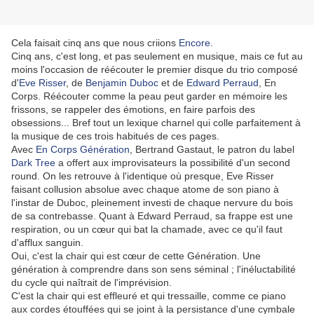
Cela faisait cinq ans que nous criions
Encore
.
Cinq ans, c'est long, et pas seulement en musique, mais ce fut au
moins l'occasion de réécouter le premier disque du trio composé
d'
Eve Risser
, de
Benjamin Duboc
et de
Edward Perraud
, En
Corps. Réécouter comme la peau peut garder en mémoire les
frissons, se rappeler des émotions, en faire parfois des
obsessions... Bref tout un lexique charnel qui colle parfaitement à
la musique de ces trois habitués de ces pages.
Avec
En Corps Génération
, Bertrand Gastaut, le patron du label
Dark Tree
a offert aux improvisateurs la possibilité d'un second
round. On les retrouve à l'identique où presque, Eve Risser
faisant collusion absolue avec chaque atome de son piano à
l'instar de Duboc, pleinement investi de chaque nervure du bois
de sa contrebasse. Quant à Edward Perraud, sa frappe est une
respiration, ou un cœur qui bat la chamade, avec ce qu'il faut
d'afflux sanguin.
Oui, c'est la chair qui est cœur de cette Génération. Une
génération à comprendre dans son sens séminal ; l'inéluctabilité
du cycle qui naîtrait de l'imprévision.
C'est la chair qui est effleuré et qui tressaille, comme ce piano
aux cordes étouffées qui se joint à la persistance d'une cymbale