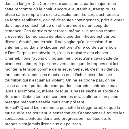
dans le long « Des Corps » qui constitue la partie majeure de
cette rencontre où la chair, encore elle, tremble, transpire, se
plisse sans rompre ou exulte absolument. Le corps est réduit à
sa forme reptilienne, délivré de toutes contingences, près à vibrer
de chaque contact, fut-ce un effleurement ou un coup de
semonce. Ces derniers sont rares, même si la tension monte
crescendo. Le morceau de plus d'une demi-heure est parfois
discret, étouffé, souterrain. Il ne s'agite qu'à l'occasion d'un
tintement, où dans le claquement bref d'une corde sur le bois.
« Des Corps » est physique, c'est la moindre des choses.
Charnel, nous l'avons dit, notamment lorsqu'une cavalcade de
piano est submergé par une averse tonique de frappes qui fait
monter la tension comme de la sève. Sensuel, c'est l'évidence,
tant sont réclamées les émotions et le lâcher-prise dans ce
tourbillon qui n'est jamais violent. On ne se cogne pas, on se
laisse aspirer, porter, dominer par les courants contraires mais
jamais acrimonieux, même lorsque la basse sèche et solide de
Benjamin Duboc tente de contenir les éclats altérés d'un piano
presque méconnaissable mais omniprésent.
Sexuel? Quand bien même la pochette le suggérerait, et que la
musique laisse souvent la sensation de s'abandonner à toutes les
sensations alentours dans une progression très étudiée, le
propos n'est jamais licencieux ou polisson.