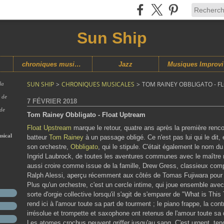
Sun Ship
chroniques musicales
Jazz
M
SUN SHIP
>
CHRONIQUES MUSICALES
>
TOM RAINEY OBBLIGATO - F
la
s de
7 FÉVRIER 2018
 de
Tom Rainey Obbligato - Float Uptream
Float Upstream
marque le retour, quatre ans après la première renco
sical
batteur
Tom Rainey
à un passage obligé. Ce n'est pas lui qui le dit,
son orchestre,
Obbligato
, qui le stipule. C'était également le nom 
Ingrid Laubrock, de toutes les aventures communes avec le maître ry
aussi croire comme issue de la famille, Drew Gress, classieux comp
Ralph Alessi, aperçu récemment aux côtés de Tomas Fujiwara pou
Plus qu'un orchestre, c'est un cercle intime, qui joue ensemble ave
sorte d'orgie collective lorsqu'il s'agit de s'emparer de "What is Thi
rend ici à l'amour toute sa part de tourment ; le piano frappe, la con
irrésolue et trompette et saxophone ont retenus de l'amour toute sa
Les atomes crochus peuvent griffer jusqu'au sang. C'est urgent, ten