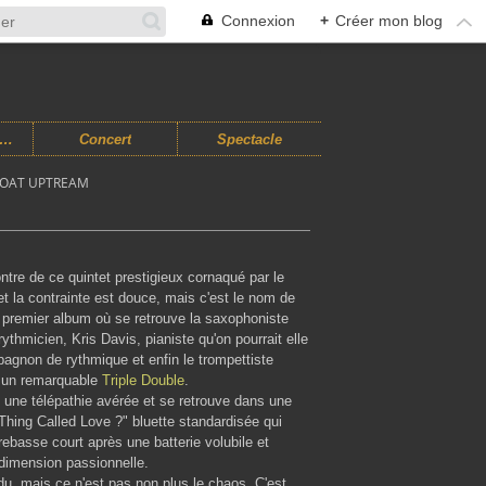
Connexion
+
Créer mon blog
usiques Improvisées
Concert
Spectacle
LOAT UPTREAM
ntre de ce quintet prestigieux cornaqué par le
 et la contrainte est douce, mais c'est le nom de
du premier album où se retrouve la saxophoniste
thmicien, Kris Davis, pianiste qu'on pourrait elle
agnon de rythmique et enfin le trompettiste
r un remarquable
Triple Double
.
c une télépathie avérée et se retrouve dans une
s Thing Called Love ?" bluette standardisée qui
trebasse court après une batterie volubile et
 dimension passionnelle.
du, mais ce n'est pas non plus le chaos. C'est