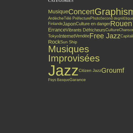
CATÉGORIES
Graphis
Concert
Musique
Ardèche
Photo
Télé Préfecture
Second degré
Etique
Rouen
Culture en danger
Japon
Finlande
Errance
Vibrants Défricheurs
Culture
Chanso
Free Jazz
Internet
Vendée
Tokyo
Capita
Rock
Sun Ship
Musiques
Improvisées
Jazz
Groumf
Citizen Jazz
Garance
Pays Basque
Top articles