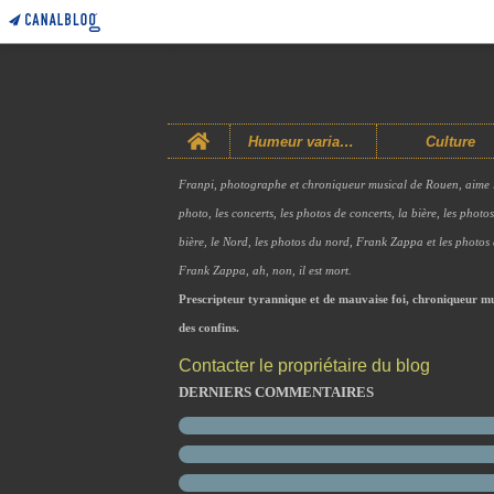
Home
Humeur variable
Culture
Franpi, photographe et chroniqueur musical de Rouen, aime 
photo, les concerts, les photos de concerts, la bière, les photo
bière, le Nord, les photos du nord, Frank Zappa et les photos
Frank Zappa, ah, non, il est mort.
Prescripteur tyrannique et de mauvaise foi, chroniqueur mu
des confins.
Contacter le propriétaire du blog
DERNIERS COMMENTAIRES