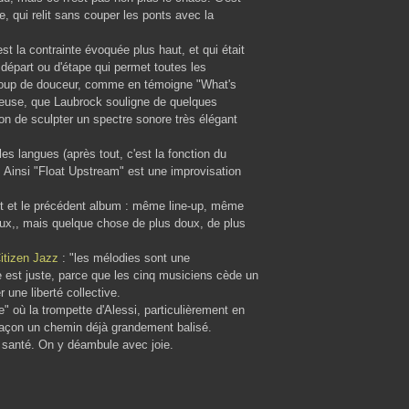
 qui relit sans couper les ponts avec la
t la contrainte évoquée plus haut, et qui était
 départ ou d'étape qui permet toutes les
coup de douceur, comme en témoigne "What's
oreuse, que Laubrock souligne de quelques
ion de sculpter un spectre sonore très élégant
s langues (après tout, c'est la fonction du
s. Ainsi "Float Upstream" est une improvisation
akt et le précédent album : même line-up, même
x,, mais quelque chose de plus doux, de plus
Citizen Jazz
: "
les mélodies sont une
e est juste, parce que les cinq musiciens cède un
 une liberté collective.
" où la trompette d'Alessi, particulièrement en
façon un chemin déjà grandement balisé.
 santé. On y déambule avec joie.