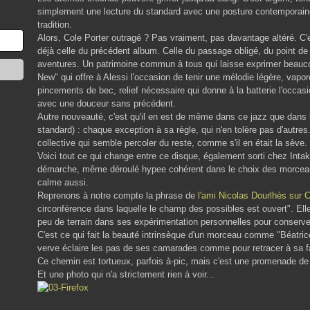
simplement une lecture du standard avec une posture contemporaine,
tradition.
Alors, Cole Porter outragé ? Pas vraiment, pas davantage altéré. C'es
déjà celle du précédent album. Celle du passage obligé, du point de
aventures. Un patrimoine commun à tous qui laisse exprimer beau
New" qui offre à Alessi l'occasion de tenir une mélodie légère, vap
pincements de bec, relief nécessaire qui donne à la batterie l'occas
avec une douceur sans précédent.
Autre nouveauté, c'est qu'il en est de même dans ce jazz que dans le
standard) : chaque exception à sa règle, qui n'en tolère pas d'autre
collective qui semble percoler du reste, comme s'il en était la sève.
Voici tout ce qui change entre ce disque, également sorti chez Int
démarche, même déroulé hypee cohérent dans le choix des morceau
calme aussi.
Reprenons à notre compte la phrase de
l'ami Nicolas Dourlhès sur 
circonférence dans laquelle le champ des possibles est ouvert". Ell
peu de terrain dans ses expérimentation personnelles pour conserver
C'est ce qui fait la beauté intrinsèque d'un morceau comme "Béatrice
verve éclaire les pas de ses camarades comme pour retracer à sa 
Ce chemin est tortueux, parfois à-pic, mais c'est une promenade de
Et une photo qui n'a strictement rien à voir...