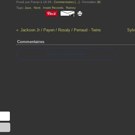
Posté par Franpi à 18:39 -
Commentaires [
…
]
- Permalien [
#
]
Tags:
Jazz
,
Nord
,
Intakt Records
,
Rainey
Jackson Jr / Payen / Rosaly / Perraud - Twins
Sylv
Commentaires
Ajouter un commentaire