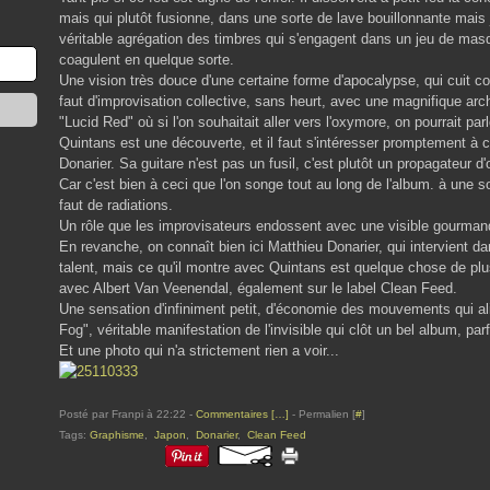
mais qui plutôt fusionne, dans une sorte de lave bouillonnante mais 
véritable agrégation des timbres qui s'engagent dans un jeu de mas
coagulent en quelque sorte.
Une vision très douce d'une certaine forme d'apocalypse, qui cuit c
faut d'improvisation collective, sans heurt, avec une magnifique ar
"Lucid Red" où si l'on souhaitait aller vers l'oxymore, on pourrait pa
Quintans est une découverte, et il faut s'intéresser promptement à c
Donarier. Sa guitare n'est pas un fusil, c'est plutôt un propagateur d
Car c'est bien à ceci que l'on songe tout au long de l'album. à une s
faut de radiations.
Un rôle que les improvisateurs endossent avec une visible gourman
En revanche, on connaît bien ici Matthieu Donarier, qui intervient
talent, mais ce qu'il montre avec Quintans est quelque chose de plu
avec Albert Van Veenendal, également sur le label Clean Feed.
Une sensation d'infiniment petit, d'économie des mouvements qui al
Fog", véritable manifestation de l'invisible qui clôt un bel album, par
Et une photo qui n'a strictement rien a voir...
Posté par Franpi à 22:22 -
Commentaires [
…
]
- Permalien [
#
]
Tags:
Graphisme
,
Japon
,
Donarier
,
Clean Feed