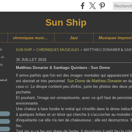
Sun Ship
chroniques musicales
Jazz
M
SUN SHIP
>
CHRONIQUES MUSICALES
>
MATTHIEU DONARIER & SAN
la
s de
30 JUILLET 2018
 de
Matthieu Donarier & Santiago Quintans - Sun Dome
Il arrive parfois que l'on est des images mentales qui apparaissent lo
sical
est abstrait et très personnel.
Sun Dome
de
Matthieu Donarier
en du
ceux-ci. Le disque contient peu d'infos, juste les photos des deux pr
pochette.
Et pourtant, l'image est omniprésente, avec ce qu'il faut de persistan
environnante.
Une chaleur à faire fondre le métal qui s'instille dans le drone inélu
à quelques bribes et un ténor qui cherche à s'accrocher au moindre in
d'inquiétante car elle n'a rien de chaleureuse ; elle est destructrice.
feu.
Tant pis si ce feu est digne de l'enfer. Il dissolvera à petit feu la c