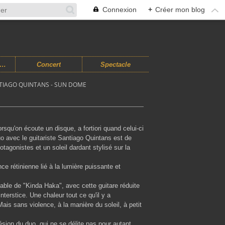
Connexion
+
Créer mon blog
usiques Improvisées
Concert
Spectacle
TIAGO QUINTANS - SUN DOME
rsqu'on écoute un disque, a fortiori quand celui-ci
o avec le guitariste Santiago Quintans est de
otagonistes et un soleil dardant stylisé sur la
ce rétinienne lié à la lumière puissante et
ctable de "Kinda Haka", avec cette guitare réduite
terstice. Une chaleur tout ce qu'il y a
 Mais sans violence, à la manière du soleil, à petit
ohésion du duo, qui ne se délite pas pour autant,