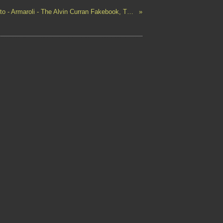
Curran - Schiaffini - Neto - Armaroli - The Alvin Curran Fakebook, The Biella Sessions