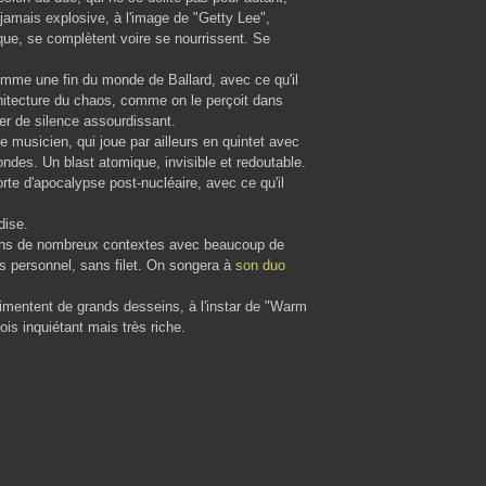
jamais explosive, à l'image de "Getty Lee",
que, se complètent voire se nourrissent. Se
omme une fin du monde de Ballard, avec ce qu'il
chitecture du chaos, comme on le perçoit dans
rler de silence assourdissant.
e musicien, qui joue par ailleurs en quintet avec
'ondes. Un blast atomique, invisible et redoutable.
orte d'apocalypse post-nucléaire, avec ce qu'il
dise.
 dans de nombreux contextes avec beaucoup de
s personnel, sans filet. On songera à
son duo
imentent de grands desseins, à l'instar de "Warm
fois inquiétant mais très riche.