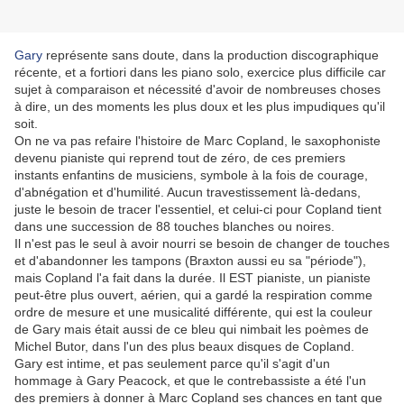
Gary
représente sans doute, dans la production discographique
récente, et a fortiori dans les piano solo, exercice plus difficile car
sujet à comparaison et nécessité d'avoir de nombreuses choses
à dire, un des moments les plus doux et les plus impudiques qu'il
soit.
On ne va pas refaire l'histoire de Marc Copland, le saxophoniste
devenu pianiste qui reprend tout de zéro, de ces premiers
instants enfantins de musiciens, symbole à la fois de courage,
d'abnégation et d'humilité. Aucun travestissement là-dedans,
juste le besoin de tracer l'essentiel, et celui-ci pour Copland tient
dans une succession de 88 touches blanches ou noires.
Il n'est pas le seul à avoir nourri se besoin de changer de touches
et d'abandonner les tampons (Braxton aussi eu sa "période"),
mais Copland l'a fait dans la durée. Il EST pianiste, un pianiste
peut-être plus ouvert, aérien, qui a gardé la respiration comme
ordre de mesure et une musicalité différente, qui est la couleur
de Gary mais était aussi de ce bleu qui nimbait les poèmes de
Michel Butor, dans l'un des plus beaux disques de Copland.
Gary est intime, et pas seulement parce qu'il s'agit d'un
hommage à Gary Peacock, et que le contrebassiste a été l'un
des premiers à donner à Marc Copland ses chances en tant que