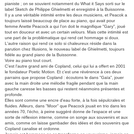
pianiste ; on se souvient notamment du What it Says sorti sur le
label Sketch de Philippe Ghielmetti et enregistré à la Buissonne.
Il y a une véritable intimité entre les deux musiciens, et Peacok a
toujours laissé beaucoup de place au piano, qui avait pour
femme Anette Peacock a qui l'on doit le magnifique "Gary", joué
tout en douceur et avec un certain velours. Mais cette intimité est
une part de la problèmatique qui rend cet hommage si doux.
L'autre raison qui rend ce solo si chaleureux réside dans la
parution chez Illusions, le nouveau label de Ghielmetti, toujours
fidèle au grand piano de la Buissonne.
Voire au piano tout court.
C'est l'autre grand ami de Copland, celui qui lui a offert en 2001
le fondateur Poetic Motion. Et c'est une révérence à ces deux
parrains que propose Copland : écoutons le dans "Gaïa", jouer
avec la main droite une mélodie fragile pendant que la main
gauche caresse les basses qui restent néanmoins présentes et
profonde.
Elles sont comme une encre d'eau forte, à la fois sépulcrales et
fluides. Ailleurs, dans "Moor" que Peacock jouait en trio dans les
années 70, l'écho, à peine suggéré donne de l'espace et une
sorte de réflexion interne, comme on songe aux souvenirs et aux
amis, comme on laisse gambader des idées et des souvenirs que
Copland canalise et ordonne.