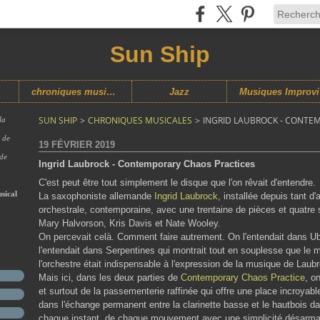
Sun Ship
chroniques musicales
Jazz
M
SUN SHIP
>
CHRONIQUES MUSICALES
>
INGRID LAUBROCK - CONTE
la
s de
19 FÉVRIER 2019
 de
Ingrid Laubrock - Contemporary Chaos Practices
C'est peut être tout simplement le disque que l'on rêvait d'entendre.
sical
La saxophoniste allemande
Ingrid Laubrock
, installée depuis tant 
orchestrale, contemporaine, avec une trentaine de pièces et quatre so
Mary Halvorson, Kris Davis et Nate Wooley.
On percevait celà. Comment faire autrement. On l'entendait dans Uba
l'entendait dans Serpentines qui montrait tout en souplesse que le 
l'orchestre était indispensable à l'expression de la musique de Laub
Mais ici, dans les deux parties de
Contemporary Chaos Practice
, o
et surtout de la passementerie raffinée qui offre une place incroya
dans l'échange permanent entre la clarinette basse et le hautbois 
chaque instant, de chaque mouvement avec une simplicité désarma