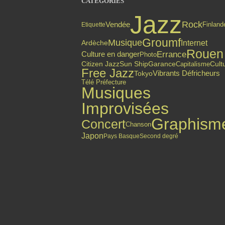
CATÉGORIES
Jazz
Rock
Vendée
Finland
Etiquette
Groumf
Musique
Internet
Ardèche
Rouen
Errance
Culture en danger
Photo
Citizen Jazz
Sun Ship
Garance
Capitalisme
Cult
Free Jazz
Vibrants Défricheurs
Tokyo
Télé Préfecture
Musiques
Improvisées
Graphism
Concert
Chanson
Japon
Pays Basque
Second degré
Top articles