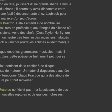
on
en tête, jouissent d'une grande liberté. Dans le
u chaos ; il pourrait y avoir dichotomie entre
vre une facilié déconcertante chez Laubrock pour
 manière d'un jeu d'écrou.
y Braxton
. Cela s'entend à de nombreuse
vail très en profondeur, aux franges du silence où
usiciens, voire des chefs (C'est Taylor Ho Bynum
un orchestre très féminin des musiciens habitués
ck ou encore (outre les solistes évidemment) la
logue entre les grammaires musicales, mais il
 dans cette poésie de l'infiniment petit qui se
ait pertinent de le confier à ce disque
it pas de maturer. Un matériel d'apparence austère
 Contemporary Chaos Practice qui a des atours de
re peut tout renverser.
 Records
ne fléchit pas. Il a la puissance de ces
e nouvelles ruptures et de grandes richesses.