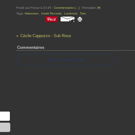
Posté par Franpi à 23:45 -
Commentaires [
…
]
- Permalien [
#
]
Tags:
Halvorson
,
Intakt Records
,
Laubrock
,
Tarn
Cécile Cappozzo - Sub Rosa
Commentaires
Ajouter un commentaire