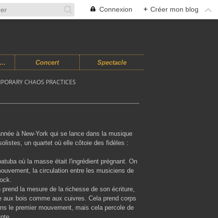
Connexion
+
Créer mon blog
usiques Improvisées
Concert
Spectacle
MPORARY CHAOS PRACTICES
d'année à New-York qui se lance dans la musique
listes, un quartet où elle côtoie des fidèles :
tuba où la masse était l'ingrédient prégnant. On
mouvement, la circulation entre les musiciens de
rock.
n prend la mesure de la richesse de son écriture,
ble aux bois comme aux cuivres. Cela prend corps
dans le premier mouvement, mais cela percole de
nte.