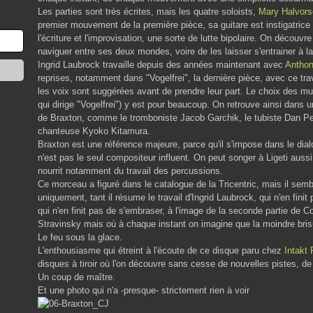
Les parties sont très écrites, mais les quatre soloists,
Mary Halvors
premier mouvement de la première pièce, sa guitare est instigatrice d
l'écriture et l'improvisation, une sorte de lutte bipolaire. On décou
naviguer entre ses deux mondes, voire de les laisser s'entrainer à la
Ingrid Laubrock travaille depuis des années maintenant avec
Anthon
reprises, notamment dans "Vogelfrei", la dernière pièce, avec ce tra
les voix sont suggérées avant de prendre leur part. Le choix des m
qui dirige "Vogelfrei") y est pour beaucoup. On retrouve ainsi dans 
de Braxton, comme le tromboniste Jacob Garchik, le tubiste Dan Pe
chanteuse Kyoko Kitamura.
Braxton est une référence majeure, parce qu'il s'impose dans le dia
n'est pas le seul compositeur influent. On peut songer à Ligeti aussi,
nourrit notamment du travail des percussions.
Ce morceau a figuré dans le catalogue de la Tricentric, mais il sembl
uniquement, tant il résume le travail d'Ingrid Laubrock, qui n'en fin
qui n'en finit pas de s'embraser, à l'image de la seconde partie de
Stravinsky mais où à chaque instant on imagine que la moindre brisu
Le feu sous la glace.
L'enthousiasme qui étreint à l'écoute de ce disque paru chez
Intakt
disques à tiroir où l'on découvre sans cesse de nouvelles pistes, d
Un coup de maître.
Et une photo qui n'a -presque- strictement rien à voir