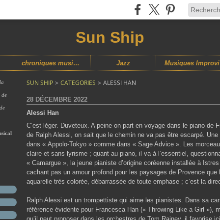
Sun Ship
chroniques musicales
Jazz
M
SUN SHIP
>
CATEGORIES
>
ALESSI HAN
la
s de
28 DÉCEMBRE 2022
 de
Alessi Han
C’est léger. Duveteux. A peine on part en voyage dans le piano de 
sical
de Ralph Alessi, on sait que le chemin ne va pas être escarpé. Une
dans « Appolo-Tokyo » comme dans « Sage Advice ». Les morceaux so
claire et sans lyrisme ; quant au piano, il va à l’essentiel, questi
« Camargue », la jeune pianiste d’origine coréenne installée à Istr
cachant pas un amour profond pour les paysages de Provence que 
aquarelle très colorée, débarrassée de toute emphase ; c’est la dire
Ralph Alessi est un trompettiste qui aime les pianistes. Dans sa ca
référence évidente pour Francesca Han (« Throwing Like a Girl »), 
qu’il peut proposer dans les orchestres de Tom Rainey, il favorise ic