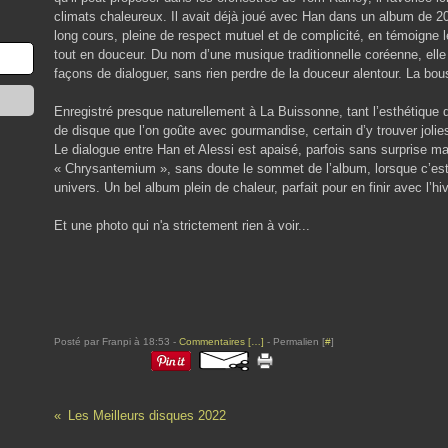
climats chaleureux. Il avait déjà joué avec Han dans un album de 201
long cours, pleine de respect mutuel et de complicité, en témoigne l
tout en douceur. Du nom d’une musique traditionnelle coréenne, ell
façons de dialoguer, sans rien perdre de la douceur alentour. La bou
Enregistré presque naturellement à La Buissonne, tant l’esthétique 
de disque que l’on goûte avec gourmandise, certain d’y trouver jolies
Le dialogue entre Han et Alessi est apaisé, parfois sans surprise mai
« Chrysantemium », sans doute le sommet de l’album, lorsque c’est
univers. Un bel album plein de chaleur, parfait pour en finir avec l’hiv
Et une photo qui n'a strictement rien à voir...
Posté par Franpi à 18:53 -
Commentaires [
…
]
- Permalien [
#
]
Les Meilleurs disques 2022