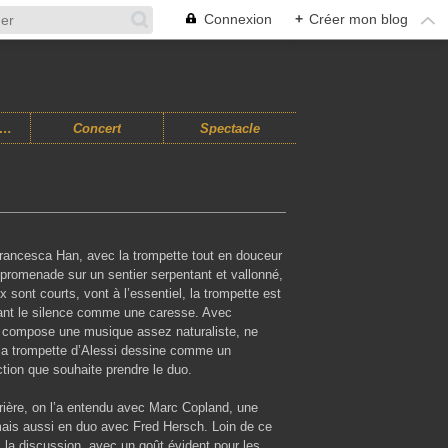
Connexion
+
Créer mon blog
usiques Improvisées
Concert
Spectacle
Francesca Han, avec la trompette tout en douceur
 promenade sur un sentier serpentant et vallonné,
nt courts, vont à l’essentiel, la trompette est
onnant le silence comme une caresse. Avec
es compose une musique assez naturaliste, ne
la trompette d’Alessi dessine comme un
ction que souhaite prendre le duo.
rrière, on l’a entendu avec Marc Copland, une
mais aussi en duo avec Fred Hersch. Loin de ce
i la discussion, avec un goût évident pour les