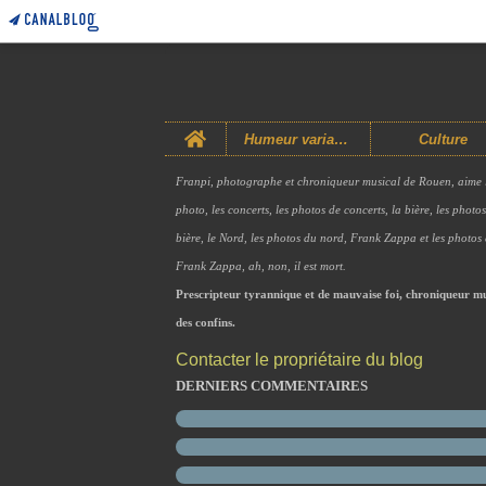
Home
Humeur variable
Culture
Franpi, photographe et chroniqueur musical de Rouen, aime 
photo, les concerts, les photos de concerts, la bière, les photo
bière, le Nord, les photos du nord, Frank Zappa et les photos
Frank Zappa, ah, non, il est mort.
Prescripteur tyrannique et de mauvaise foi, chroniqueur mu
des confins.
Contacter le propriétaire du blog
DERNIERS COMMENTAIRES