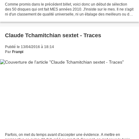
Comme promis dans le précédent billet, voici donc un début de sélection
des 50 disques qui ont fait MES années 2010. J'insiste sur le mes. Il ne s'agit
ni d'un classement de qualité universelle, ni un étalage des meilleurs ou des
plus marquant. Il s'agit...
Claude Tchamitchian sextet - Traces
Publié le 13/04/2016 à 18:14
Par
Franpi
Parfois, on met du temps avant d'accepter une évidence. A mettre en