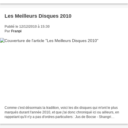
voies, de nouvelles idées,...
Les Meilleurs Disques 2010
Publié le 12/12/2010 à 15:30
Par
Franpi
Comme c'est désormais la tradition, voici les dix disques qui m'ont le plus
marqués durant l'année 2010, et que j'ai donc chroniqué ici ou ailleurs, en
rappelant qu'il n'y a pas d'ordres particuliers : Jus de Bocse - Shangri
Tunkashi-La Quinte & Sens...