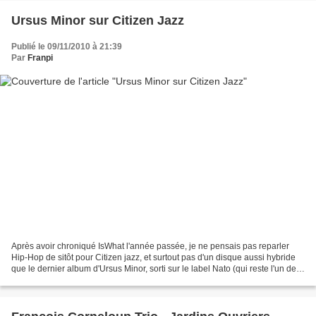
Ursus Minor sur Citizen Jazz
Publié le 09/11/2010 à 21:39
Par
Franpi
Après avoir chroniqué IsWhat l'année passée, je ne pensais pas reparler
Hip-Hop de sitôt pour Citizen jazz, et surtout pas d'un disque aussi hybride
que le dernier album d'Ursus Minor, sorti sur le label Nato (qui reste l'un des
labels les plus fascinant...