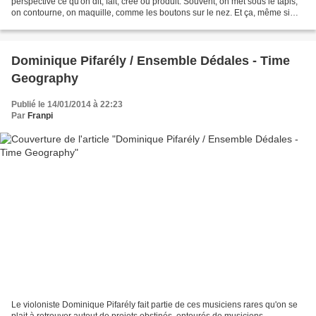
perspective ce qu'on dit, fait, créé ou produit. Souvent, on met sous le tapis,
on contourne, on maquille, comme les boutons sur le nez. Et ça, même si
tout ceci est souvent véniel, voire...
Dominique Pifarély / Ensemble Dédales - Time
Geography
Publié le 14/01/2014 à 22:23
Par
Franpi
Le violoniste Dominique Pifarély fait partie de ces musiciens rares qu'on se
plait à retrouver autout de projets obstinés, entourés de musiciens