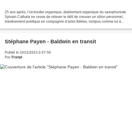
25 ans après, l’orchestre organique, diablement organique du saxophoniste
Sylvain Cathala ne cesse de relever le défi de creuser un sillon personnel,
intuitivement poétique en compagnie d’amis fidèles, rompus comme lui à
une musique aux rythmes impaires,...
Stéphane Payen - Baldwin en transit
Publié le 10/11/2023 à 07:50
Par
Franpi