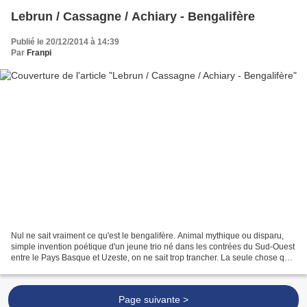
Lebrun / Cassagne / Achiary - Bengalifère
Publié le 20/12/2014 à 14:39
Par
Franpi
Nul ne sait vraiment ce qu'est le bengalifère. Animal mythique ou disparu,
simple invention poétique d'un jeune trio né dans les contrées du Sud-Ouest
entre le Pays Basque et Uzeste, on ne sait trop trancher. La seule chose que
l'on sait, ce dont l'on...
Page suivante >