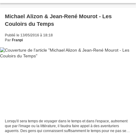
l'improvisation aie l'air d'une...
Michael Alizon & Jean-René Mourot - Les
Couloirs du Temps
Publié le 13/05/2016 à 18:18
Par
Franpi
Lorsqu'il sera temps de voyager dans le temps et dans l'espace, autrement
que par l'image ou la littérature, il faudra faire appel à des aventuriers
aguerris. Des gens qui connaissent suffisamment le temps pour ne pas se
perdre dans le labyrinthe. Des...