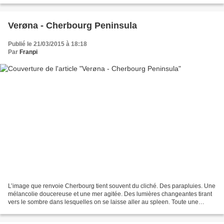
Verøna - Cherbourg Peninsula
Publié le 21/03/2015 à 18:18
Par
Franpi
L’image que renvoie Cherbourg tient souvent du cliché. Des parapluies. Une
mélancolie doucereuse et une mer agitée. Des lumières changeantes tirant
vers le sombre dans lesquelles on se laisse aller au spleen. Toute une
gamme de sentiments qui ont souvent...