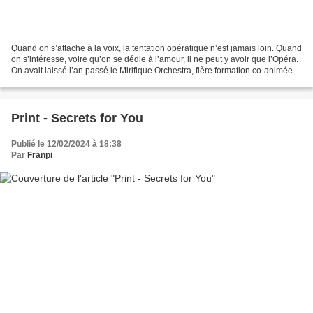
Quand on s’attache à la voix, la tentation opératique n’est jamais loin. Quand
on s’intéresse, voire qu’on se dédie à l’amour, il ne peut y avoir que l’Opéra.
On avait laissé l’an passé le Mirifique Orchestra, fière formation co-animée et
pluri-dirigée...
Print - Secrets for You
Publié le 12/02/2024 à 18:38
Par
Franpi