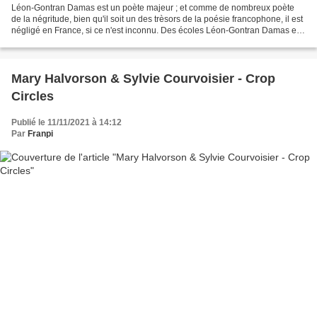
Léon-Gontran Damas est un poète majeur ; et comme de nombreux poète
de la négritude, bien qu'il soit un des trèsors de la poésie francophone, il est
négligé en France, si ce n'est inconnu. Des écoles Léon-Gontran Damas en
France métropolitaine ? aucune,...
Mary Halvorson & Sylvie Courvoisier - Crop
Circles
Publié le 11/11/2021 à 14:12
Par
Franpi