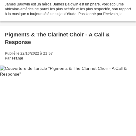
James Baldwin est un héros. James Baldwin est un phare. Voix et plume
africaine-américaine parmi les plus acérée et les plus respectée, son rapport
à la musique a toujours été un sujet d'étude. Passionné par l'écrivain, le
saxophoniste de Thôt ou de Print...
Pigments & The Clarinet Choir - A Call &
Response
Publié le 22/10/2022 à 21:57
Par
Franpi