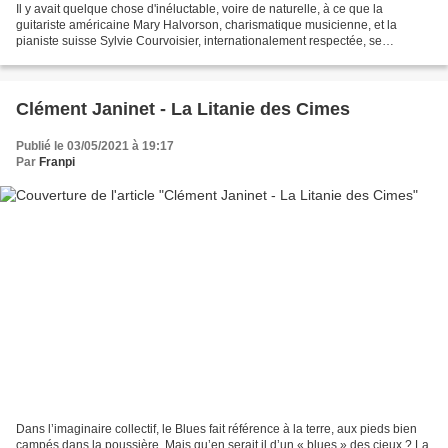
Il y avait quelque chose d'inéluctable, voire de naturelle, à ce que la
guitariste américaine Mary Halvorson, charismatique musicienne, et la
pianiste suisse Sylvie Courvoisier, internationalement respectée, se
rencontre un jour sur disque, et évidemment...
Clément Janinet - La Litanie des Cimes
Publié le 03/05/2021 à 19:17
Par
Franpi
Dans l’imaginaire collectif, le Blues fait référence à la terre, aux pieds bien
campés dans la poussière. Mais qu’en serait il d’un « blues » des cieux ? La