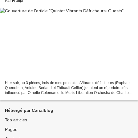
Par
Franpi
Hier soir, au 3 pièces, trois de mes potes des Vibrants défricheurs (Raphael
Quenehen, Antoine Berland et Thibault Cellier) jouaient un répertoire très
influencé par Ornette Coleman et le Music Liberation Orchestra de Charlie
Haden sur la guerre d'Espagne...
Hébergé par Canalblog
Top articles
Pages