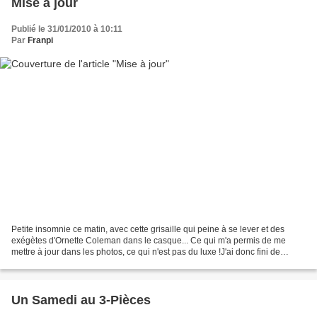
Mise à jour
Publié le 31/01/2010 à 10:11
Par
Franpi
Petite insomnie ce matin, avec cette grisaille qui peine à se lever et des
exégètes d'Ornette Coleman dans le casque... Ce qui m'a permis de me
mettre à jour dans les photos, ce qui n'est pas du luxe !J'ai donc fini de
retoucher le concert d'il y a quinze...
Un Samedi au 3-Pièces