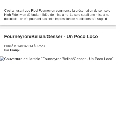
C'est amusant que Fidel Fourneyron commence la présentation de son solo
High Fidelity en défendant l'idée de mise à nu. Le solo serait une mise à nu
du soliste ; on n'a pourtant pas cette impression de nudité lorsqu'il s'agit d'un
piano, d'une contrebasse,...
Fourneyron/Beliah/Gesser - Un Poco Loco
Publié le 14/11/2014 à 22:23
Par
Franpi