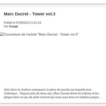
à chaque écoute de nouvelles pistes, qu'elles...
Marc Ducret - Tower vol.3
Publié le 07/06/2013 à 21:43
Par
Franpi
Voici donc le chaînon manquant, la pièce de puzzle sur laquelle tout
s'imbrique... Depuis près de deux ans, Marc Ducret sème les indices et les
pièges dans un jeu de piste musical qui nous aura tenu en haleine jusque
là. Tower, son œuvre tirée tout entière...