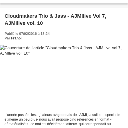
que ce fut étonnant : retrouver...
Cloudmakers Trio & Jass - AJMIlive Vol 7,
AJMIlive vol. 10
Publié le 07/02/2016 à 13:24
Par
Franpi
L'année passée, les agitateurs avignonnais de l'AJMI, la salle de spectacle -
et même un peu plus- nous avait proposé cinq références en format «
dématérialisé » -ce mot est décidément affreux- qui correspondait au