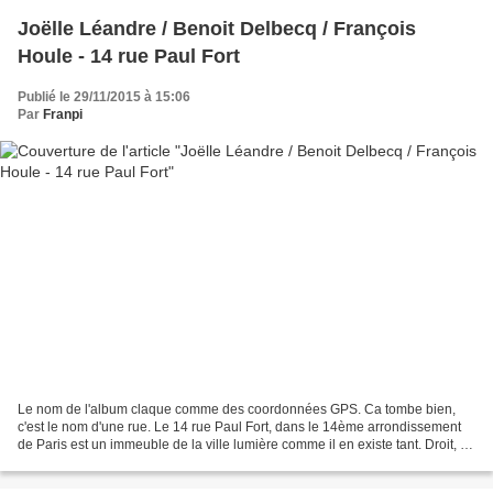
Joëlle Léandre / Benoit Delbecq / François
Houle - 14 rue Paul Fort
Publié le 29/11/2015 à 15:06
Par
Franpi
Le nom de l'album claque comme des coordonnées GPS. Ca tombe bien,
c'est le nom d'une rue. Le 14 rue Paul Fort, dans le 14ème arrondissement
de Paris est un immeuble de la ville lumière comme il en existe tant. Droit, un
peu austère, dont on imagine avec...