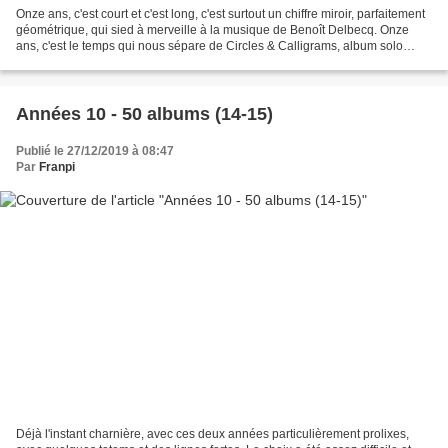
Onze ans, c'est court et c'est long, c'est surtout un chiffre miroir, parfaitement
géométrique, qui sied à merveille à la musique de Benoît Delbecq. Onze
ans, c'est le temps qui nous sépare de Circles & Calligrams, album solo
marquant du pianiste qui...
Années 10 - 50 albums (14-15)
Publié le 27/12/2019 à 08:47
Par
Franpi
Déjà l'instant charnière, avec ces deux années particulièrement prolixes,