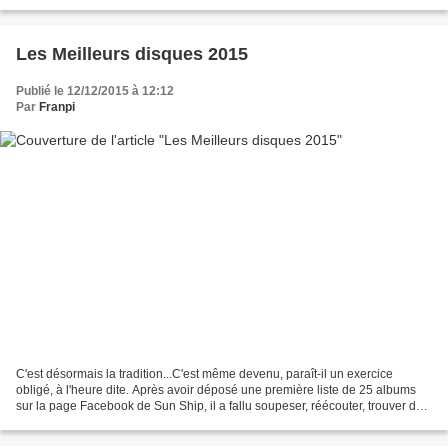
témoignage de cinq concerts qui avait...
Les Meilleurs disques 2015
Publié le 12/12/2015 à 12:12
Par
Franpi
C'est désormais la tradition...C'est même devenu, paraît-il un exercice
obligé, à l'heure dite. Après avoir déposé une première liste de 25 albums
sur la page Facebook de Sun Ship, il a fallu soupeser, réécouter, trouver de
la cohérence et laisser parler...