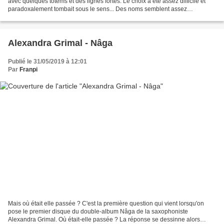
avec quelques totems et des lignes fortes. Le choix a été assez difficile et
paradoxalement tombait sous le sens... Des noms semblent assez
indélébiles sur la décennie ! Orchestre...
Alexandra Grimal - Nâga
Publié le 31/05/2019 à 12:01
Par
Franpi
Mais où était elle passée ? C'est la première question qui vient lorsqu'on
pose le premier disque du double-album Nâga de la saxophoniste
Alexandra Grimal. Où était-elle passée ? La réponse se dessinne alors