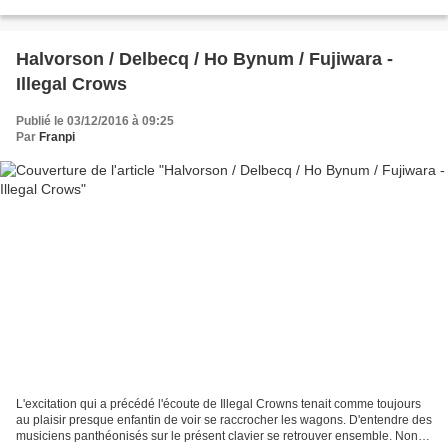
qu'elle chante sur "Inti", dans les limbes...
Halvorson / Delbecq / Ho Bynum / Fujiwara -
Illegal Crows
Publié le 03/12/2016 à 09:25
Par
Franpi
L'excitation qui a précédé l'écoute de Illegal Crowns tenait comme toujours
au plaisir presque enfantin de voir se raccrocher les wagons. D'entendre des
musiciens panthéonisés sur le présent clavier se retrouver ensemble. Non