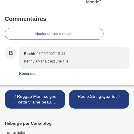
Commentaires
Ajouter un commentaire
B
Bachir
01/08/2007 15:34
Kenny arkana c'est une fille!
Répondre
< Reggae Man, soigne
Radio.String.Quartet >
cette vilaine peau,
apprends à boire et vient
me recauser !
Hébergé par Canalblog
Top articles