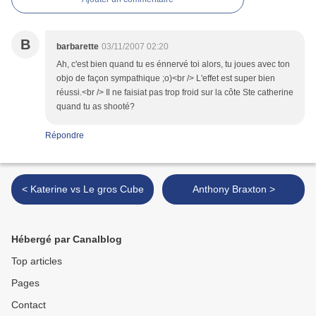
B
barbarette
03/11/2007 02:20
Ah, c'est bien quand tu es énnervé toi alors, tu joues avec ton
objo de façon sympathique ;o)<br /> L'effet est super bien
réussi.<br /> Il ne faisiat pas trop froid sur la côte Ste catherine
quand tu as shooté?
Répondre
< Katerine vs Le gros Cube
Anthony Braxton >
Hébergé par Canalblog
Top articles
Pages
Contact