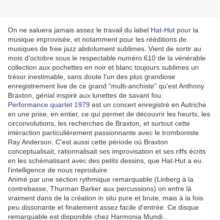
On ne saluera jamais assez le travail du label
Hat-Hut
pour la
musique improvisée, et notamment pour les rééditions de
musiques de free jazz abdolument sublimes. Vient de sortir au
mois d'octobre sous le respectable numéro 610 de la vénérable
collection aux pochettes en noir et blanc toujours sublimes un
trésor inestimable, sans doute l'un des plus grandiose
enregistrement live de ce grand "multi-anchiste" qu'est Anthony
Braxton, génial inspiré aux lunettes de savant fou.
Performance quartet 1979
est un concert enregistré en Autriche
en une prise, en entier, ce qui permet de découvrir les heurts, les
circonvolutions, les recherches de Braxton, et surtout cette
intéraction particulièrement passionnante avec le tromboniste
Ray Anderson. C'est aussi cette période où Braxton
conceptualisait, rationnalisait ses improvisation et ses riffs écrits
en les schématisant avec des petits dessins, que Hat-Hut a eu
l'intelligence de nous reproduire.
Animé par une section rythmique remarquable (Linberg à la
contrebasse, Thurman Barker aux percussions) on entre là
vraiment dans de la création in situ pure et brute, mais à la fois
peu dissonante et finalement assez facile d'entrée. Ce disque
remarquable est disponible chez Harmonia Mundi...