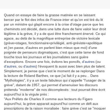
Quand on essaye de faire la grasse matinée en se laissant
bercer par le flot des infos de France-inter et qu'on est tiré du lit
par un ministre qui glapit encore à la crise d'otage parce que les
cheminots ont décidé, dans une lutte dure de faire valoir leur droit
légitime à la grève, il y a de quoi être franchement énervé. Ce qui
agace, au delà de la magnifique entreprise de victoire lexicale
(grève=otages, fonctionnaire=privilégié, anti-gréviste=apolitique
et j'en passe, d'autres en parlent bien mieux que moi) d'une
poignée de penseurs dogmatiques, c'est que cette lame de fond
touche tous les journaux et les journalistes sans guère
d'exceptions. Encore une fois, évitons les poncifs,
d'autres
(ou
d'autres
, ou
d'autres
) l'évoquent là aussi avec bien plus de talent.
Simplement, je pense que c'est le moment de se replonger Dans
la lecture de Roland Barthes, ce que j'ai fait il y a peu... Dans
"Mythologies", il y a un texte fabuleux qui s'appelle "l'usager de la
grève", datant de 1957, qui permet d'amenuiser les discours
prétendu "moderne" de nos décomplexés : tout pourrait être écrit
aujourd'hui à la virgule près :
"Aux Préfets de Charles X comme aux lecteurs du Figaro
aujourd'hui, la grève apparait aujourd'hui comme un défi aux
prescriptions de la raison moralisée : faire grève c'est se "moquer