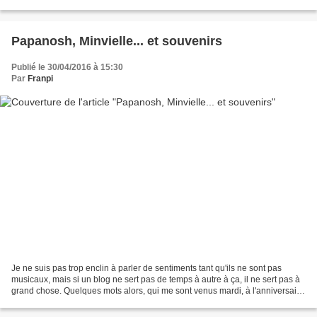
qui ne soit pas une banalité...
Papanosh, Minvielle... et souvenirs
Publié le 30/04/2016 à 15:30
Par
Franpi
Je ne suis pas trop enclin à parler de sentiments tant qu'ils ne sont pas
musicaux, mais si un blog ne sert pas de temps à autre à ça, il ne sert pas à
grand chose. Quelques mots alors, qui me sont venus mardi, à l'anniversaire
de Papanosh et la soirée...