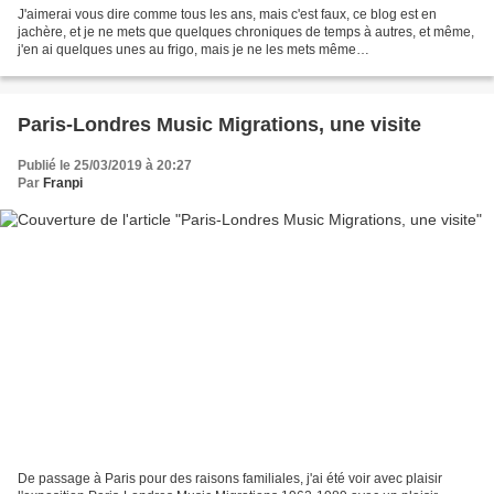
J'aimerai vous dire comme tous les ans, mais c'est faux, ce blog est en
jachère, et je ne mets que quelques chroniques de temps à autres, et même,
j'en ai quelques unes au frigo, mais je ne les mets même
pas.Désespérant.La dernière fois que j'ai parlé...
Paris-Londres Music Migrations, une visite
Publié le 25/03/2019 à 20:27
Par
Franpi
De passage à Paris pour des raisons familiales, j'ai été voir avec plaisir