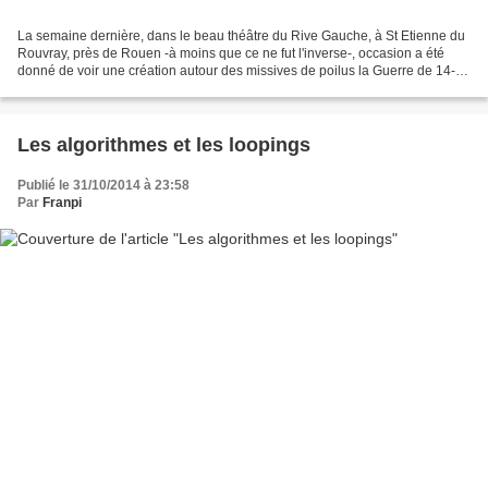
La semaine dernière, dans le beau théâtre du Rive Gauche, à St Etienne du
Rouvray, près de Rouen -à moins que ce ne fut l'inverse-, occasion a été
donné de voir une création autour des missives de poilus la Guerre de 14-
18, écrite par la clarinettiste...
Les algorithmes et les loopings
Publié le 31/10/2014 à 23:58
Par
Franpi