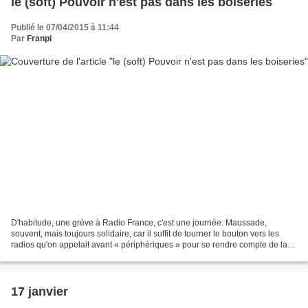
le (soft) Pouvoir n'est pas dans les boiseries
Publié le 07/04/2015 à 11:44
Par
Franpi
D'habitude, une grève à Radio France, c'est une journée. Maussade,
souvent, mais toujours solidaire, car il suffit de tourner le bouton vers les
radios qu'on appelait avant « périphériques » pour se rendre compte de la
crasse et du prurit idéologique...
17 janvier