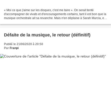
« Moi ce que j'aime sur les disques, c'est me taire ». On serait tenté
d'accompagner de vivats et d'encouragements certains, tant il est bon que la
musique orchestrale ait sa revanche. Mais n'en déplaise à Sarah Murcia, et
quand bien même sa chanson «...
Défaite de la musique, le retour (définitif)
Publié le 21/06/2020 à 20:50
Par
Franpi