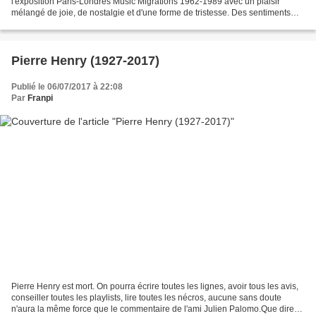
l'exposition Paris-Londres Music Migrations 1962-1989 avec un plaisir
mélangé de joie, de nostalgie et d'une forme de tristesse. Des sentiments
mêlés donc, mais qui sont tous un...
Pierre Henry (1927-2017)
Publié le 06/07/2017 à 22:08
Par
Franpi
Pierre Henry est mort. On pourra écrire toutes les lignes, avoir tous les avis,
conseiller toutes les playlists, lire toutes les nécros, aucune sans doute
n'aura la même force que le commentaire de l'ami Julien Palomo.Que dire