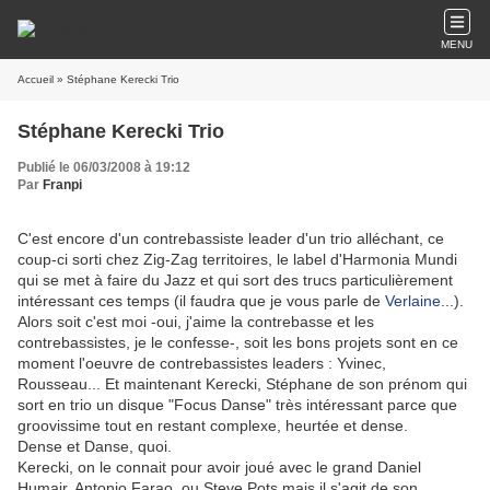
MENU
Accueil
» Stéphane Kerecki Trio
Stéphane Kerecki Trio
Publié le 06/03/2008 à 19:12
Par
Franpi
C'est encore d'un contrebassiste leader d'un trio alléchant, ce
coup-ci sorti chez Zig-Zag territoires, le label d'Harmonia Mundi
qui se met à faire du Jazz et qui sort des trucs particulièrement
intéressant ces temps (il faudra que je vous parle de
Verlaine
...).
Alors soit c'est moi -oui, j'aime la contrebasse et les
contrebassistes, je le confesse-, soit les bons projets sont en ce
moment l'oeuvre de contrebassistes leaders : Yvinec,
Rousseau... Et maintenant Kerecki, Stéphane de son prénom qui
sort en trio un disque "Focus Danse" très intéressant parce que
groovissime tout en restant complexe, heurtée et dense.
Dense et Danse, quoi.
Kerecki, on le connait pour avoir joué avec le grand Daniel
Humair, Antonio Farao, ou Steve Pots mais il s'agit de son