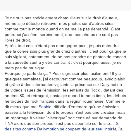
Je ne suis pas spécialement chatouilleux sur le droit d'auteur,
même si je déteste retrouver mes photos sur d'autres sites,
comme tout le monde quand on ne me l'a pas demandé. C'est
pourquoi j'assène, sereinement, que mes photos ne sont pas
libres de droit.
Après, tout ceci n'étant pas mon gagne-pain, je puis entendre
que la colère sois plus grande chez d'autres ; c'est pour ça que je
suis vigilant, notamment, de ne pas prendre de photos de concert
à la sauvette sauf à y être contraint : c'est pourquoi aussi, je ne
mets pas de musique.
Pourquoi je parle de ça ? Pour digresser plus facilement ! Il y a
quelques semaines, j'ai découvert comme beaucoup, avec plaisir
et grâce à des internautes vigilants la présence sur Dailymotion
de vidéos issues de l'émission "les enfants du Rock", datant des
années 80, et retraçant, nostalgie quand tu nous tiens, les débuts
héroïques du rock français dans la région rouennaise. Comme le
dit mieux que moi
Sophie
, difficile d'entendre qu'une émission
passée à la télévision, dont le propos n'est pas une création mais
un reportage à valeur "historique" soit censuré sur demande de
l'INA alors que son propos n'est pas disponible sur le site...
Si
des sites comme Dailymotion se coupent de leur seul intérêt
, j'ai