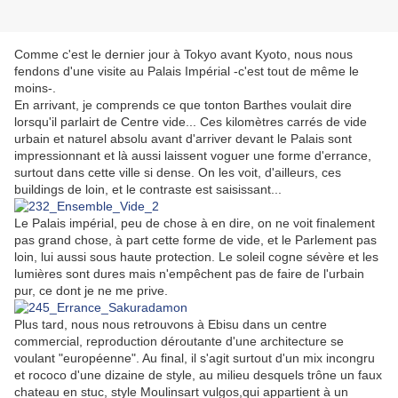
Comme c'est le dernier jour à Tokyo avant Kyoto, nous nous
fendons d'une visite au Palais Impérial -c'est tout de même le
moins-.
En arrivant, je comprends ce que tonton Barthes voulait dire
lorsqu'il parlairt de Centre vide... Ces kilomètres carrés de vide
urbain et naturel absolu avant d'arriver devant le Palais sont
impressionnant et là aussi laissent voguer une forme d'errance,
surtout dans cette ville si dense. On les voit, d'ailleurs, ces
buildings de loin, et le contraste est saisissant...
Le Palais impérial, peu de chose à en dire, on ne voit finalement
pas grand chose, à part cette forme de vide, et le Parlement pas
loin, lui aussi sous haute protection. Le soleil cogne sévère et les
lumières sont dures mais n'empêchent pas de faire de l'urbain
pur, ce dont je ne me prive.
Plus tard, nous nous retrouvons à Ebisu dans un centre
commercial, reproduction déroutante d'une architecture se
voulant "européenne". Au final, il s'agit surtout d'un mix incongru
et rococo d'une dizaine de style, au milieu desquels trône un faux
chateau en stuc, style Moulinsart vulgos,qui appartient à un