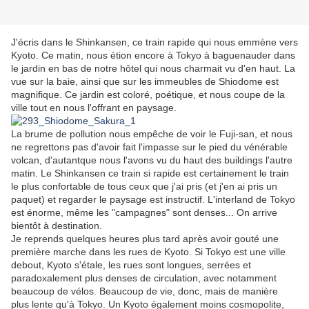
J'écris dans le Shinkansen, ce train rapide qui nous emmène vers
Kyoto. Ce matin, nous étion encore à Tokyo à baguenauder dans
le jardin en bas de notre hôtel qui nous charmait vu d'en haut. La
vue sur la baie, ainsi que sur les immeubles de Shiodome est
magnifique. Ce jardin est coloré, poétique, et nous coupe de la
ville tout en nous l'offrant en paysage.
La brume de pollution nous empêche de voir le Fuji-san, et nous
ne regrettons pas d'avoir fait l'impasse sur le pied du vénérable
volcan, d'autantque nous l'avons vu du haut des buildings l'autre
matin. Le Shinkansen ce train si rapide est certainement le train
le plus confortable de tous ceux que j'ai pris (et j'en ai pris un
paquet) et regarder le paysage est instructif. L'interland de Tokyo
est énorme, même les "campagnes" sont denses... On arrive
bientôt à destination.
Je reprends quelques heures plus tard après avoir gouté une
première marche dans les rues de Kyoto. Si Tokyo est une ville
debout, Kyoto s'étale, les rues sont longues, serrées et
paradoxalement plus denses de circulation, avec notamment
beaucoup de vélos. Beaucoup de vie, donc, mais de manière
plus lente qu'à Tokyo. Un Kyoto également moins cosmopolite,