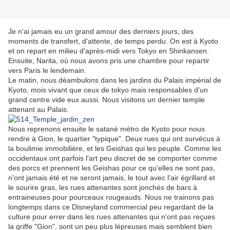
Je n'ai jamais eu un grand amour des derniers jours, des
moments de transfert, d'attente, de temps perdu. On est à Kyoto
et on repart en milieu d'après-midi vers Tokyo en Shinkansen.
Ensuite, Narita, où nous avons pris une chambre pour repartir
vers Paris le lendemain.
Le matin, nous déambulons dans les jardins du Palais impérial de
Kyoto, mois vivant que ceux de tokyo mais responsables d'un
grand centre vide eux aussi. Nous visitons un dernier temple
attenant au Palais.
Nous reprenons ensuite le satané métro de Kyoto pour nous
rendre à Gion, le quartier "typique". Deux rues qui ont survécus à
la boulimie immobilière, et les Geishas qui les peuple. Comme les
occidentaux ont parfois l'art peu discret de se comporter comme
des porcs et prennent les Geishas pour ce qu'elles ne sont pas,
n'ont jamais été et ne seront jamais, le tout avec l'air égrillard et
le sourire gras, les rues attenantes sont jonchés de bars à
entraineuses pour pourceaux rougeauds. Nous ne trainons pas
longtemps dans ce Disneyland commercial peu regardant de la
culture pour errer dans les rues attenantes qui n'ont pas reçues
la griffe "Gion", sont un peu plus lépreuses mais semblent bien