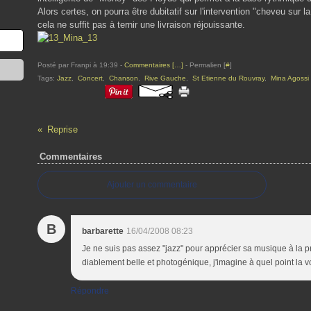
Alors certes, on pourra être dubitatif sur l'intervention "cheveu sur 
cela ne suffit pas à ternir une livraison réjouissante.
Posté par Franpi à 19:39 -
Commentaires [
…
]
- Permalien [
#
]
Tags:
Jazz
,
Concert
,
Chanson
,
Rive Gauche
,
St Etienne du Rouvray
,
Mina Agossi
Reprise
Commentaires
Ajouter un commentaire
B
barbarette
16/04/2008 08:23
Je ne suis pas assez "jazz" pour apprécier sa musique à la pr
diablement belle et photogénique, j'imagine à quel point la vo
Répondre