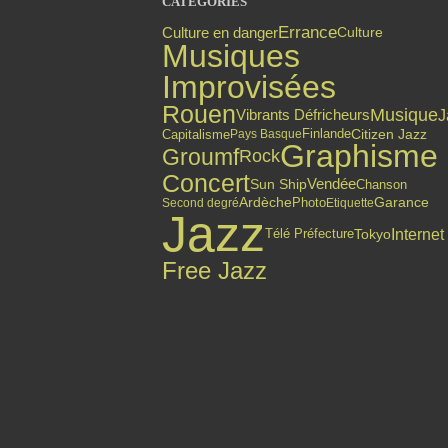
CATÉGORIES
Errance
Culture en danger
Culture
Musiques
Improvisées
Rouen
Musique
J
Vibrants Défricheurs
Finlande
Citizen Jazz
Capitalisme
Pays Basque
Graphisme
Groumf
Rock
Concert
Vendée
Sun Ship
Chanson
Ardèche
Photo
Garance
Second degré
Etiquette
Jazz
Internet
Tokyo
Télé Préfecture
Free Jazz
Top articles