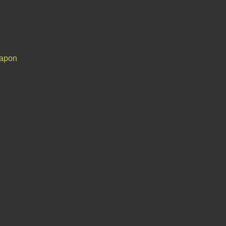
apon
Contact
Signaler un abus
C.G.U.
Cookies et données personnelles
Préféren