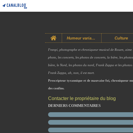
Home
Humeur variable
Culture
Franpi, photographe et chroniqueur musical de Rouen, aime 
photo, les concerts, les photos de concerts, la bière, les photo
bière, le Nord, les photos du nord, Frank Zappa et les photos
Frank Zappa, ah, non, il est mort.
Prescripteur tyrannique et de mauvaise foi, chroniqueur mu
des confins.
Contacter le propriétaire du blog
DERNIERS COMMENTAIRES