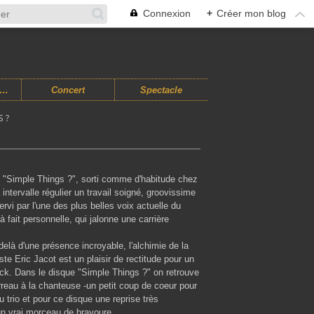
Connexion
+
Créer mon blog
usiques Improvisées
Concert
Spectacle
 ?
, "Simple Things ?", sorti comme d'habitude chez
à intervalle régulier un travail soigné, groovissime
ervi par l'une des plus belles voix actuelle du
 fait personnelle, qui jalonne une carrière
elà d'une présence incroyable, l'alchimie de la
e Eric Jacot est un plaisir de rectitude pour un
ock. Dans le disque "Simple Things ?" on retrouve
reau à la chanteuse -un petit coup de coeur pour
trio et pour ce disque une reprise très
un vrai morceau de bravoure.