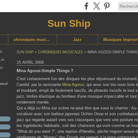
Sun Ship
chroniques musicales
Jazz
M
SUN SHIP
>
CHRONIQUES MUSICALES
>
MINA AGOSSI-SIMPLE THINGS
la
s de
15 AVRIL 2008
 de
Mina Agossi-Simple Things ?
C'est certainement l'un des disques les plus réjouissant du moment
sical
Candid, par la ravissante
Mina Agossi
, qui avec son trio nous livre 
et troublant, empli de feulement lascifs, de phrasés incisifs le tout s
jazz, timbre élastique au bonheur d'une musique impeccable et tout à
rondement menée.
Qui a déjà vu Mina sur scène ne peut être que sous le charme : Au d
vocaliste avec son batteur japonais Ochiro Onoe et son contrebassist
jazz qui regarde autant vers ses classiques que vers une posture r
les ingrédients habituels, soit des chansons qui vont comme un four
"What do you want ?", une reprise d'Hendrix, pêché mignon avoué du 
intelligente de "Money" des Floyds qui permet à la base rythmique 