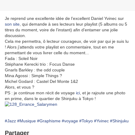
Je reprend une excellente idée de l'excellent Daniel Yvinec sur
son site
, qui demande à ses lecteurs leur playlist (5 albums ou 5
titres du moment, voire de l'instant) afin d'entamer une jolie
discussion.
Cela me permettra, ô lecteur courageux, de voir par qui je suis lu
! Alors j'attends votre playlist en commentaire, tout en me
permettant de vous livrer celle du moment...
Fada : Soleil Noir
Stéphane Kerecki trio : Focus Danse
Gnarls Barkley : the odd couple
Mina Agossi : Simple Things ?
Michel Godard : Castel Del Monte 1&2
Alors, et vous ?
PS : je continue mon récit de voyage
ici
, et je rajoute une photo
en prime, dans le quartier de Shinjuku à Tokyo !
#Jazz
#Musique
#Graphisme
#voyage
#Tokyo
#Yvinec
#Shinjuku
Partager