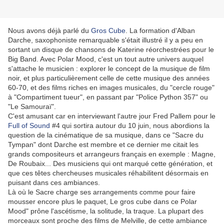
Nous avons déjà parlé du
Gros Cube
. La formation d'Alban
Darche, saxophoniste remarquable s'était illustré il y a peu en
sortant un disque de chansons de Katerine réorchestrées pour le
Big Band. Avec Polar Mood, c'est un tout autre univers auquel
s'attache le musicien : explorer le concept de la musique de film
noir, et plus particulièrement celle de cette musique des années
60-70, et des films riches en images musicales, du "cercle rouge"
à "Compartiment tueur", en passant par "Police Python 357" ou
"Le Samouraï".
C'est amusant car en interviewant l'autre jour Fred Pallem pour le
Full of Sound
#4 qui sortira autour du 10 juin, nous abordions la
question de la cinématique de sa musique, dans ce "Sacre du
Tympan" dont Darche est membre et ce dernier me citait les
grands compositeurs et arrangeurs français en exemple : Magne,
De Roubaix... Des musiciens qui ont marqué cette génération, et
que ces têtes chercheuses musicales réhabilitent désormais en
puisant dans ces ambiances.
Là où le Sacre charge ses arrangements comme pour faire
mousser encore plus le paquet, Le gros cube dans ce Polar
Mood" prône l'ascétisme, la solitude, la traque. La plupart des
morceaux sont proche des films de Melville, de cette ambiance