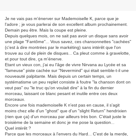
Je ne vais pas m'énerver sur Mademoiselle K, parce que je
l'adore ; je vous parlerai de son excellent album prochainement.
Demain peu être. Mais la coupe est pleine.
Depuis quelques mois, on ne sait pas avoir un disque sans avoir
une plage "Fantôme"... Vous savez, ces chansonnettes "cachées"
(c'est à dire montrées par le markéting) sans intérêt que l'on
trouve au cul de plein de disques... Ca pleut comme à gravelotte,
et pour tout dire, ça m'énerve.
Etant un vieux con, j'ai eu l'âge de vivre Nirvana au Lycée et sa
"fameuse" piste cachée sur "Nevermind" qui était semble-t-il une
nouveauté palpitante. Mais depuis un certain temps, un
systématisme un peu replet consiste à foutre "la chanson dont on
veut pas" ou "le truc qu'on voulait dire" à la fin du dernier
morceau, laissant ce blanc pesant et inutile entre ces deux
morceaux.
Encore une fois mademoiselle K n'est pas en cause, il s'agit
moins chez elle d'un "ghost" que d'un "slight Return" hendrixien
(rien que ça) d'un morceau par ailleurs très bon. C'était juste le
troisième de la semaine et donc je me pose la question...
Quel intérêt ?
Parce que les morceaux à l'envers du Hard... C'est de la merde,