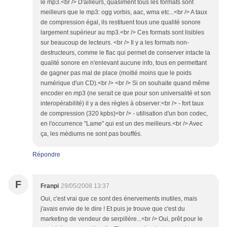
le mp3.<br /> D'ailleurs, quasiment tous les formats sont
meilleurs que le mp3: ogg vorbis, aac, wma etc...<br /> A taux
de compression égal, ils restituent tous une qualité sonore
largement supérieur au mp3.<br /> Ces formats sont lisibles
sur beaucoup de lecteurs. <br /> Il y a les formats non-
destructeurs, comme le flac qui permet de conserver intacte la
qualité sonore en n'enlevant aucune info, tous en permettant
de gagner pas mal de place (moitié moins que le poids
numérique d'un CD).<br /> <br /> Si on souhaite quand même
encoder en mp3 (ne serait ce que pour son universalité et son
interopérabilité) il y a des règles à observer:<br /> - fort taux
de compression (320 kpbs)<br /> - utilisation d'un bon codec,
en l'occurrence "Lame" qui est un des meilleurs.<br /> Avec
ça, les médiums ne sont pas bouffés.
Répondre
F
Franpi
29/05/2008 13:37
Oui, c'est vrai que ce sont des énervements inutiles, mais
j'avais envie de le dire ! Et puis je trouve que c'est du
marketing de vendeur de serpillère...<br /> Oui, prêt pour le