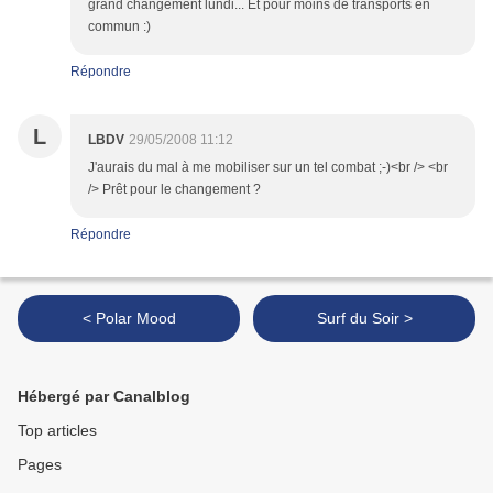
grand changement lundi... Et pour moins de transports en
commun :)
Répondre
L
LBDV
29/05/2008 11:12
J'aurais du mal à me mobiliser sur un tel combat ;-)<br /> <br
/> Prêt pour le changement ?
Répondre
< Polar Mood
Surf du Soir >
Hébergé par Canalblog
Top articles
Pages