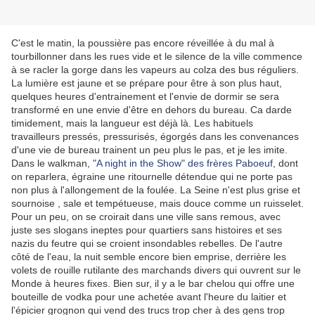
C'est le matin, la poussière pas encore réveillée à du mal à
tourbillonner dans les rues vide et le silence de la ville commence
à se racler la gorge dans les vapeurs au colza des bus réguliers.
La lumière est jaune et se prépare pour être à son plus haut,
quelques heures d'entrainement et l'envie de dormir se sera
transformé en une envie d'être en dehors du bureau. Ca darde
timidement, mais la langueur est déjà là. Les habituels
travailleurs pressés, pressurisés, égorgés dans les convenances
d'une vie de bureau trainent un peu plus le pas, et je les imite.
Dans le walkman,
"A night in the Show" des frères Paboeuf
, dont
on reparlera, égraine une ritournelle détendue qui ne porte pas
non plus à l'allongement de la foulée. La Seine n'est plus grise et
sournoise , sale et tempétueuse, mais douce comme un ruisselet.
Pour un peu, on se croirait dans une ville sans remous, avec
juste ses slogans ineptes pour quartiers sans histoires et ses
nazis du feutre qui se croient insondables rebelles. De l'autre
côté de l'eau, la nuit semble encore bien emprise, derrière les
volets de rouille rutilante des marchands divers qui ouvrent sur le
Monde à heures fixes. Bien sur, il y a le bar chelou qui offre une
bouteille de vodka pour une achetée avant l'heure du laitier et
l'épicier grognon qui vend des trucs trop cher à des gens trop