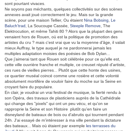
sont pourtant vivaces.
Ne soyons pas méchants, quelques collectivités sur des scènes
annexes avait joué correctement le jeu. Mais sur la grande
scène, pour une maison Tellier, Ou étaient
Nina Bobsing
,
Le
Baluch'trad,
La Soucoupe Cassée,
Steeple Remove
, The
Elektrocution, et même Tahiti 80 ? Alors que la plupart des gens
venaient hors de Rouen, où est la politique de promotion des
artistes du cru ? mais c'est vrai que vu la moyenne d'âge, il valait
mieux Auffray, le type auquel je ne pardonnerai jamais les
multiples adaptation moisies des poésies de Bob Dylan...
Que j'aimerai tant que Rouen soit célébrée pour ce qu'elle est,
cette ville ouvrière franche et multiple, ce creuset réputé d'artiste,
ces rues de vieilles pierres... Plutôt que cette honte des usines,
ce quartier muséal coincé comme une rosière et cette volonté
absolument mortifère de vouloir faire du moche sur la Seine en
croyant faire du populaire.
En clair, je voudrai un vrai festival de musique, la fierté rendu à
son Opéra, des travaux de plasticiens auprès de la Cathédrale
qui change des "pixels" qui ont un peu vécu, et qu'on se
rapproprie la Seine et son Histoire plutôt qu'en faire un
disneyland de bateaux de bois ou d'abrutis qui tournent pendant
24h. J'ai essayé de m'intéresser à ma ville pendant la dictature
des bateaux... Mais où étaient par exemple
les terrasses du