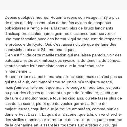
Depuis quelques heures, Rouen a repris son visage, il n'y a plus
de mats qui dépassent, plus de benêts avides de chapeaux
publicitaires à l'effigie de la Matmut, plus de bruits lancinants
d'hélicoptères stationnaires goinfres d'essence pour surveiller
une manifestation avec des bateaux qui se targuent de respecter
le protocole de Kyoto. Oui, c'est aussi ridicule que de faire des
sandwiches bio aux 24h motonautiques.
C'en est fini de cette manifestation qui me laisse pantois, voir des
bateaux arrêtés aux milieux des invasions de témoins de Jéhova,
venus vendre leur camelote sans que la maréchaussée
n'intervienne...
Rouen a repris sa petite marche silencieuse, mais ce n'est pas ça
qui me réjouit, cet immobilisme sournois m'a toujours agacé,
mais j'aimerai tellement que ma ville bouge un peu tous les jours
ou pour des choses qui sortent un peu de l'ordinaire, plutôt que
de faire du moutonnesque tous les cinq ans, qu'elle fasse plus de
cas de sa scène, plutôt que de vouloir garnir sa Seine de
majestueuses coquilles que je trouve amputées, comme punies
dans le Petit Bassin. Et quant à la scène, que tchi, on va chercher
des vieilles momies sur le retour et des rockeurs piquants comme
de la grenadine en laissant les rogatons aux artistes du cru qui