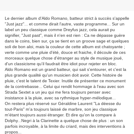
Le dernier album d'Aldo Romano, batteur strict à succès s'appelle
"Just jazz"... et comme dirait l'autre, vaste programme... Sur un
label un peu classique comme Dreyfus jazz, cela aurait pu
signifier, "Just past", mais il n'en est rien : Ca ne dépasse guère
dans le coins, bien sur, ça se tient en un groove sage et quelques
soli de bon aloi, mais la couleur de cette album est chatoyante ;
verte comme une pluie d'été, douce et fraiche, il découle de ces
morceaux quelque chose d'étranger au style de musique joué,
d'un classicisme qu'il faudrait être idiot pour rejeter en bloc.
Aldo Romano est un grand batteur, qui sait s'entourer, et c'est la
plus grande qualité qu'un musicien doit avoir. Cette histoire de
pluie, c'est le talent de Texier. Inutile de présenter ce monument
de la contrebasse... Celui qui rendit hommage à l'eau avec son
Strada Sextet a un jeu qui me fera toujours penser avec
insistance à la pluie, avec sa rythmique hyper-mélodique...
On restera plus réservé sur Géraldine Laurent "La déesse du
tout-Paris" m'a toujours laissé de marbre, son jeu classique
m'étant toujours aussi étranger. Et dire qu'on la compare à
Dolphy...Negri à la Clarinette a quelque chose de plus : un son
parfois incroyable, à la limite du criard, mais des interventions à
propos...