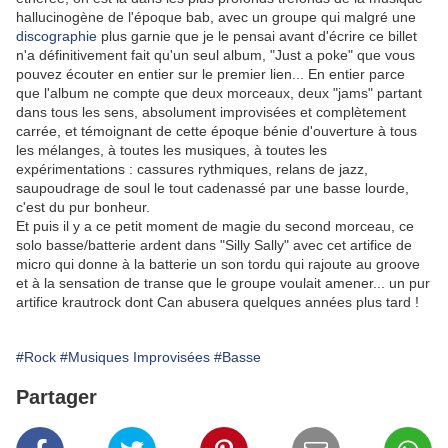
hallucinogène de l'époque bab, avec un groupe qui malgré une
discographie
plus garnie que je le pensai avant d'écrire ce billet
n'a définitivement fait qu'un seul album, "Just a poke" que vous
pouvez écouter en entier sur le premier lien... En entier parce
que l'album ne compte que deux morceaux, deux "jams" partant
dans tous les sens, absolument improvisées et complètement
carrée, et témoignant de cette époque bénie d'ouverture à tous
les mélanges, à toutes les musiques, à toutes les
expérimentations : cassures rythmiques, relans de jazz,
saupoudrage de soul le tout cadenassé par une basse lourde,
c'est du pur bonheur.
Et puis il y a ce petit moment de magie du second morceau, ce
solo basse/batterie ardent dans "Silly Sally" avec cet artifice de
micro qui donne à la batterie un son tordu qui rajoute au groove
et à la sensation de transe que le groupe voulait amener... un pur
artifice krautrock dont Can abusera quelques années plus tard !
#Rock
#Musiques Improvisées
#Basse
Partager