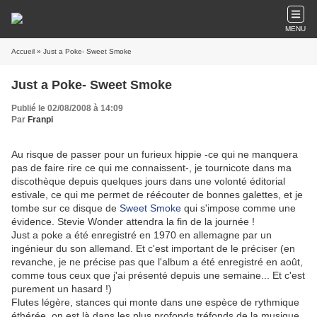
MENU
Accueil
» Just a Poke- Sweet Smoke
Just a Poke- Sweet Smoke
Publié le 02/08/2008 à 14:09
Par
Franpi
Au risque de passer pour un furieux hippie -ce qui ne manquera
pas de faire rire ce qui me connaissent-, je tournicote dans ma
discothèque depuis quelques jours dans une volonté éditorial
estivale, ce qui me permet de réécouter de bonnes galettes, et je
tombe sur ce disque de
Sweet Smoke
qui s'impose comme une
évidence. Stevie Wonder attendra la fin de la journée !
Just a poke a été enregistré en 1970 en allemagne par un
ingénieur du son allemand. Et c'est important de le préciser (en
revanche, je ne précise pas que l'album a été enregistré en août,
comme tous ceux que j'ai présenté depuis une semaine... Et c'est
purement un hasard !)
Flutes légère, stances qui monte dans une espèce de rythmique
éthérée, on est là dans les plus profonds tréfonds de la musique