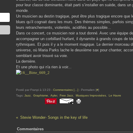
pour leur classe dominante, était parti s’installer en suède, dans un
monde.
Un musicien au destin tragique, peut être plus tragique encore que 
blues qu’il cognait dans les murs. Des thèmes simples, parfois simp
leurs retranchements, violentés, acidifiés au possible...
Dans ce concert, ce musicien noir a tout donné. Avec une équipe de f
accompagner un corbillard hurlant, il dynamite à grands coups de té
rythmiques. Et puis il y a le moment magique. Le dernier morceau de
universe, où Maria Parks lache le deuxième sax pour chanter, acco
semblant avoir trouvé sa voie.
La dernière.
Et une photo qui n'a rien à voir...
Posté par Franpi à 13:23 -
Commentaires [
…
]
- Permalien [
#
]
Tags:
Jazz
,
Graphisme
,
Ayler
,
Free Jazz
,
Musiques Improvisées
,
Le Havre
Stevie Wonder- Songs in the key of life
Commentaires