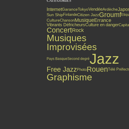
CATÉGORIES
Internet
Japo
Vendée
Garance
Tokyo
Ardèche
Groumf
Finlande
Citizen Jazz
Sun Ship
Etiqu
Musique
Errance
Culture
Chanson
Culture en danger
Vibrants Défricheurs
Capit
Concert
Rock
Musiques
Improvisées
Jazz
Pays Basque
Second degré
Free Jazz
Rouen
Photo
Télé Préfect
Graphisme
Top articles