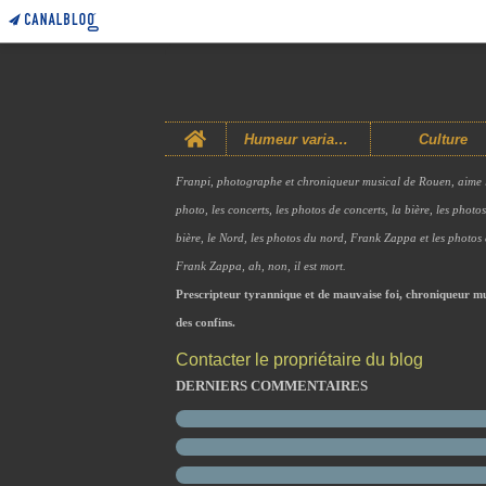
Home
Humeur variable
Culture
Franpi, photographe et chroniqueur musical de Rouen, aime 
photo, les concerts, les photos de concerts, la bière, les photo
bière, le Nord, les photos du nord, Frank Zappa et les photos
Frank Zappa, ah, non, il est mort.
Prescripteur tyrannique et de mauvaise foi, chroniqueur mu
des confins.
Contacter le propriétaire du blog
DERNIERS COMMENTAIRES