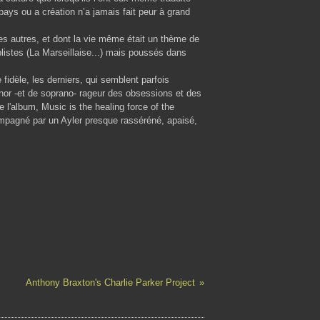
 pays ou a création n’a jamais fait peur à grand
les autres, et dont la vie même était un thème de
listes (La Marseillaise...) mais poussés dans
idèle, les derniers, qui semblent parfois
nor -et de soprano- rageur des obsessions et des
 l'album, Music is the healing force of the
mpagné par un Ayler presque rasséréné, apaisé,
Anthony Braxton's Charlie Parker Project