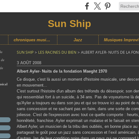
Sun Ship
chroniques musicales
Jazz
M
SUN SHIP
>
LES RACINES DU BIEN
>
ALBERT AYLER- NUITS DE LA F
la
s de
3 AOÛT 2008
 de
Albert Ayler- Nuits de la fondation Maeght 1970
Ce disque, c'est là aussi un moment d'histoire musicale, une descen
sical
en mouvement...
C'est surtout l'histoire d'un album des tréfonds du désespoir, son d
qui ressemblait fort à un suicide, à 34 ans. Pas de voyeurisme là d
qu'Ayler a toujours eu dans son jeu et qui se trouve ici au point de r
sans concession et ne sachant pas en faire, dans une sorte de comp
joliesse. C'est de l'expression avec tout ce quelle comporte : heurts
honnêteté, franchise. Ayler exprimait un malaise et le faisait en sten
Albert Ayler, un musicien de la tribu des oubliés, en bonne place au 
partageait le goût pour un jazz sans concession et l’exil américain,
d’autres, las de leur condition noire dans un pays qui ne comprend la