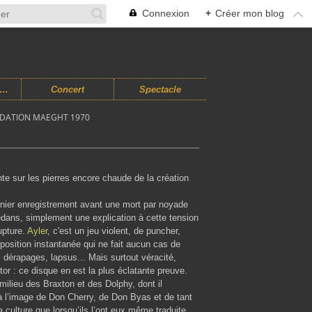
Connexion
+
Créer mon blog
usiques Improvisées
Concert
Spectacle
ONDATION MAEGHT 1970
te sur les pierres encore chaude de la création
ernier enregistrement avant une mort par noyade
edans, simplement une explication à cette tension
upture.
Ayler
, c'est un jeu violent, de puncher,
osition instantanée qui ne fait aucun cas de
, dérapages, lapsus... Mais surtout véracité,
tor : ce disque en est la plus éclatante preuve.
milieu des Braxton et des Dolphy, dont il
 à l’image de Don Cherry, de Don Byas et de tant
 culture que lorsqu’ils l’ont eux même traduite