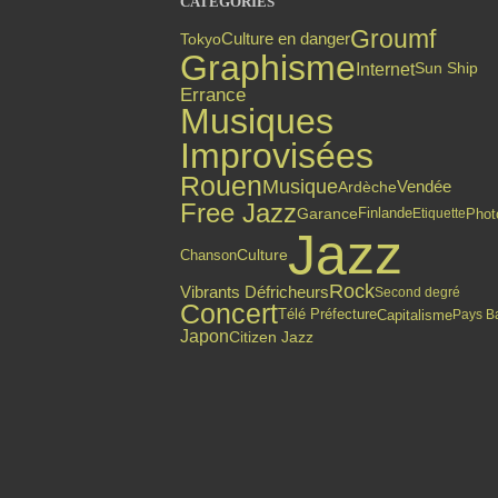
CATÉGORIES
Groumf
Culture en danger
Tokyo
Graphisme
Internet
Sun Ship
Errance
Musiques
Improvisées
Rouen
Musique
Vendée
Ardèche
Free Jazz
Finlande
Garance
Phot
Etiquette
Jazz
Chanson
Culture
Rock
Vibrants Défricheurs
Second degré
Concert
Capitalisme
Télé Préfecture
Pays B
Japon
Citizen Jazz