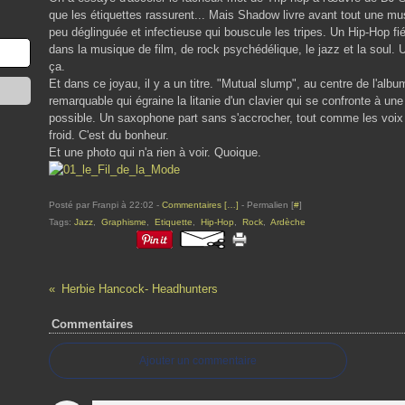
que les étiquettes rassurent... Mais Shadow livre avant tout une mu
peu déglinguée et infectieuse qui bouscule les tripes. Un Hip-Hop fi
dans la musique de film, de rock psychédélique, le jazz et la soul. U
ça.
Et dans ce joyau, il y a un titre. "Mutual slump", au centre de l'al
remarquable qui égraine la litanie d'un clavier qui se confronte à une
possible. Un saxophone part sans s'accrocher, tout comme les voix so
froid. C'est du bonheur.
Et une photo qui n'a rien à voir. Quoique.
Posté par Franpi à 22:02 -
Commentaires [
…
]
- Permalien [
#
]
Tags:
Jazz
,
Graphisme
,
Etiquette
,
Hip-Hop
,
Rock
,
Ardèche
Herbie Hancock- Headhunters
Commentaires
Ajouter un commentaire