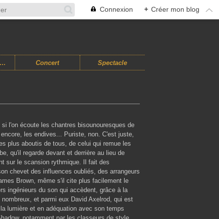
Connexion
+
Créer mon blog
usiques Improvisées
Concert
Spectacle
m, si l'on écoute les chantres bisounouresques de
 encore, les endives... Puriste, non. C'est juste,
 plus aboutis de tous, de celui qui remue les
e, qu'il regarde devant et derrière au lieu de
t sur le scansion rythmique. Il fait des
son chevet des influences oubliés, des arrangeurs
James Brown, même s'il cite plus facilement le
rs ingénieurs du son qui accèdent, grâce à la
ent nombreux, et parmi eux David Axelrod, qui est
s la lumière et en adéquation avec son temps
Shadow, notamment par les classeurs de style