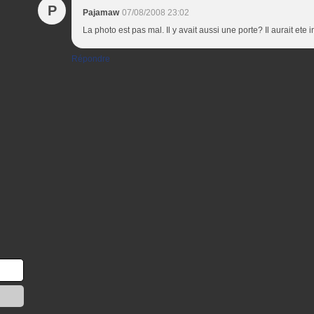
P
Pajamaw
07/08/2008 23:02
La photo est pas mal. Il y avait aussi une porte? Il aurait ete i
Répondre