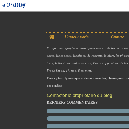
Home
Humeur variable
Culture
Franpi, photographe et chroniqueur musical de Rouen, aime 
photo, les concerts, les photos de concerts, la bière, les photo
bière, le Nord, les photos du nord, Frank Zappa et les photos
Frank Zappa, ah, non, il est mort.
Prescripteur tyrannique et de mauvaise foi, chroniqueur mu
des confins.
Contacter le propriétaire du blog
DERNIERS COMMENTAIRES