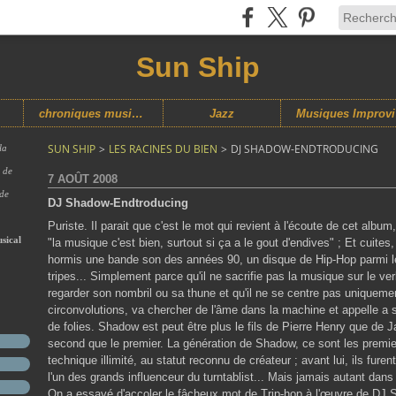
Sun Ship
chroniques musicales
Jazz
M
SUN SHIP
>
LES RACINES DU BIEN
>
DJ SHADOW-ENDTRODUCING
la
s de
7 AOÛT 2008
 de
DJ Shadow-Endtroducing
Puriste. Il parait que c'est le mot qui revient à l'écoute de cet albu
sical
"la musique c'est bien, surtout si ça a le gout d'endives" ; Et cuites,
hormis une bande son des années 90, un disque de Hip-Hop parmi les
tripes... Simplement parce qu'il ne sacrifie pas la musique sur le verb
regarder son nombril ou sa thune et qu'il ne se centre pas uniquemen
circonvolutions, va chercher de l'âme dans la machine et appelle a 
de folies. Shadow est peut être plus le fils de Pierre Henry que de 
second que le premier. La génération de Shadow, ce sont les premie
technique illimité, au statut reconnu de créateur ; avant lui, ils fur
l'un des grands influenceur du turntablist... Mais jamais autant dan
On a essayé d'accoler le fâcheux mot de Trip-hop à l'œuvre de DJ 